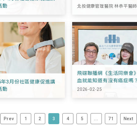
活動
北投健康管理醫院 林恭平醫
飛碟聯播網《生活同樂會
血就能知道有沒有癌症嗎
15年3月份社區健康促進講
像醫師一次說清楚
活動
2026-02-25
Prev
1
2
3
4
5
...
71
Next