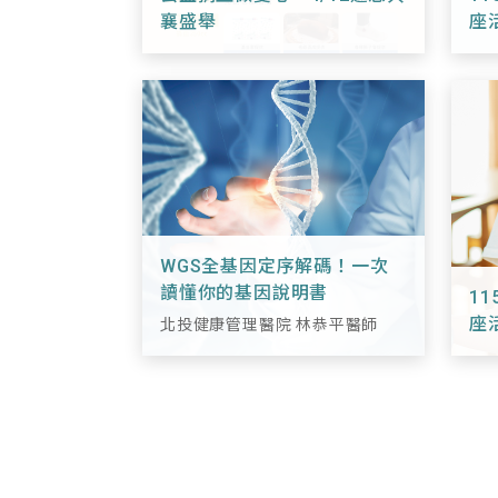
襄盛舉
座
WGS全基因定序解碼！一次
讀懂你的基因說明書
1
座
北投健康管理醫院 林恭平醫師