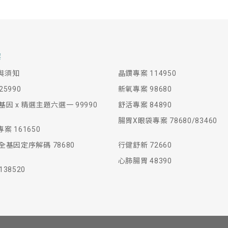
案
與須知
晶鑽專案 114950
5990
新氧專案 98680
基因 x 精選主題六選一 99990
舒活專案 84890
腸胃X眼袋專案 78680/83460
案 161650
全基因定序解碼 78680
行健舒新 72660
心肺腸胃 48390
38520