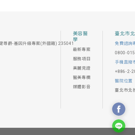
美容醫
臺北市
學
健尊爵-基因升級專案(外國籍) 235041
免費諮詢
最新專案
0800-01
服務項目
手機直撥
美麗見證
+886-2-2
醫美專欄
醫院位置
媒體影音
臺北市北