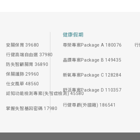
健康假期
安腸保胃 39680
尊榮專案Package A 180076
行
行健高端自由選 37980
晶鑽專案Package B 149435
防失智顧腸胃 36890
保腸護肺 29960
新氧專案Package C 128284
仕女風華 48560
舒活專案Package D 110357
認知功能檢測專案(失智症檢測) 45580
行健尊爵(外國籍) 186541
掌握失智基因密碼 17980