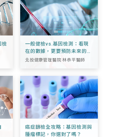
因檢
一般健檢vs.基因檢測：看現
在的數據，更要預防未來的風
險
師
北投健康管理醫院 林恭平醫師
自
癌症篩檢全攻略：基因檢測與
腫瘤標記，你選對了嗎？