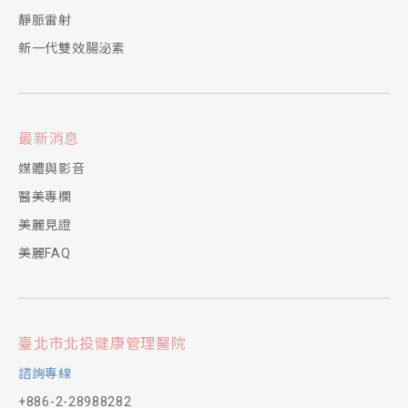
靜脈雷射
新一代雙效腸泌素
最新消息
媒體與影音
醫美專欄
美麗見證
美麗FAQ
臺北市北投健康管理醫院
諮詢專線
+886-2-28988282