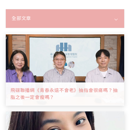
全部文章
全部文章
媒體報導
影音專區
飛碟聯播網《青春永遠不會老》抽指會很痛嗎？抽
脂之後一定會瘦嗎？