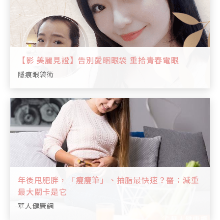
【影 美麗見證】告別愛睏眼袋 重拾青春電眼
隱痕眼袋術
年後甩肥胖，「瘦瘦筆」、抽脂最快速？醫：減重
最大關卡是它
華人健康網