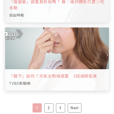
「瘦瘦筆」減重真有效嗎？ 醫：維持體態仍要少吃
多動
自由時報
「腋下」如何？天氣太熱味道重 2招減輕狐臭
TVBS新聞網
1
2
3
Next