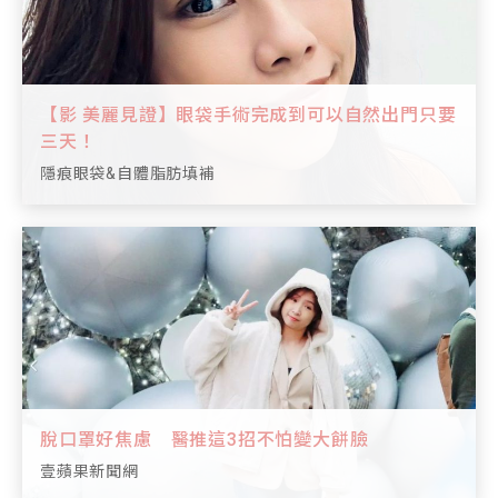
【影 美麗見證】眼袋手術完成到可以自然出門只要
三天！
隱痕眼袋&自體脂肪填補
脫口罩好焦慮 醫推這3招不怕變大餅臉
壹蘋果新聞網