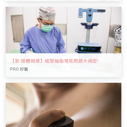
【影 媒體報導】威塑抽脂常見問題大揭密!
PRO 好醫