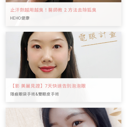
止汗劑越用越臭！醫師教 2 方法去除狐臭
HEHO健康
【影 美麗見證】7天快速告別泡泡眼
隱痕眼袋手術&雙眼皮手術