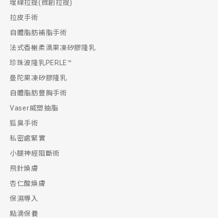
埋線拉提(微創拉提)
拉皮手術
自體脂肪補脂手術
法式香榭柔滴果凍矽膠隆乳
珍珠波隆乳PERLE™
曼陀果凍矽膠隆乳
自體脂肪豐胸手術
Vaser威塑抽脂
狐臭手術
私密處緊實
小腿神經阻斷術
飛針煥膚
杏仁酸煥膚
保濕導入
點滴保養