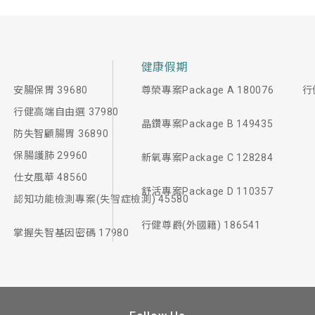
健康假期
安腸保胃 39680
尊榮專案Package A 180076
行
行健高端自由選 37980
晶鑽專案Package B 149435
防失智顧腸胃 36890
保腸護肺 29960
新氧專案Package C 128284
仕女風華 48560
舒活專案Package D 110357
認知功能檢測專案(失智症檢測) 45580
行健尊爵(外國籍) 186541
掌握失智基因密碼 17980