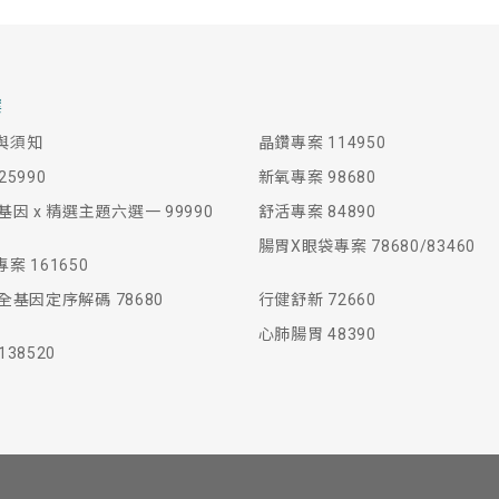
案
與須知
晶鑽專案 114950
5990
新氧專案 98680
基因 x 精選主題六選一 99990
舒活專案 84890
腸胃X眼袋專案 78680/83460
案 161650
全基因定序解碼 78680
行健舒新 72660
心肺腸胃 48390
38520