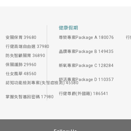
健康假期
安腸保胃 39680
尊榮專案Package A 180076
行
行健高端自由選 37980
晶鑽專案Package B 149435
防失智顧腸胃 36890
保腸護肺 29960
新氧專案Package C 128284
仕女風華 48560
舒活專案Package D 110357
認知功能檢測專案(失智症檢測) 45580
行健尊爵(外國籍) 186541
掌握失智基因密碼 17980