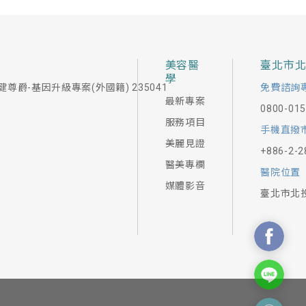
美容醫
臺北市
學
健尊爵-基因升級專案(外國籍) 235041
免費諮詢
最新專案
0800-01
服務項目
手機直撥
美麗見證
+886-2-2
醫美專欄
醫院位置
媒體影音
臺北市北