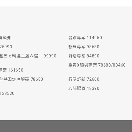
案
與須知
晶鑽專案 114950
5990
新氧專案 98680
基因 x 精選主題六選一 99990
舒活專案 84890
腸胃X眼袋專案 78680/83460
案 161650
全基因定序解碼 78680
行健舒新 72660
心肺腸胃 48390
38520