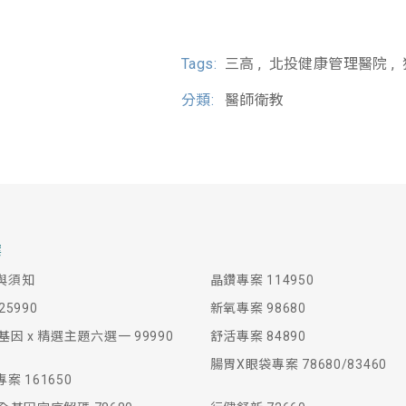
Tags:
三高
北投健康管理醫院
分類:
醫師衛教
案
與須知
晶鑽專案 114950
5990
新氧專案 98680
基因 x 精選主題六選一 99990
舒活專案 84890
腸胃X眼袋專案 78680/83460
案 161650