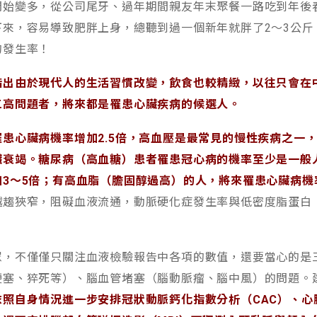
開始變多，從公司尾牙、過年期間親友年末聚餐一路吃到年後
下來，容易導致肥胖上身，總聽到過一個新年就胖了2～3公斤
的發生率！
指出由於現代人的生活習慣改變，飲食也較精緻，以往只會在
三高問題者，將來都是罹患心臟疾病的候選人。
患心臟病機率增加2.5倍，高血壓是最常見的慢性疾病之一
衰竭。糖尿病（高血糖）患者罹患冠心病的機率至少是一般人
3～5倍
；有高血脂（膽固醇過高）的人，將來罹患心臟病機
趨狹窄，阻礙血液流通，動脈硬化症發生率與低密度脂蛋白（
眾，不僅僅只關注血液檢驗報告中各項的數值，還要當心的是
梗塞、猝死等）、腦血管堵塞（腦動脈瘤、腦中風）的問題。
照自身情況進一步安排冠狀動脈鈣化指數分析（CAC）、心