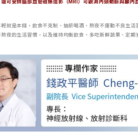
還可安排腦部血管磁振造影（MRI）可觀測內頸動脈與顱內
年輕就是本錢，飲食不克制、抽菸喝酒、熬夜不運動不良生活
不熬夜的生活習慣，以及維持均衡飲食、多吃新鮮蔬果、定期