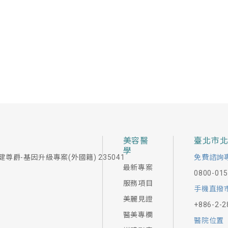
美容醫
臺北市
學
健尊爵-基因升級專案(外國籍) 235041
免費諮詢
最新專案
0800-01
服務項目
手機直撥
美麗見證
+886-2-2
醫美專欄
醫院位置