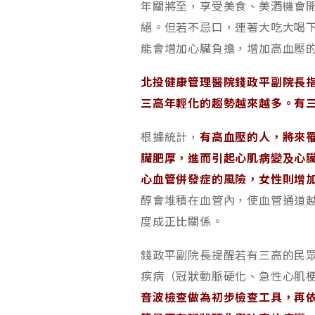
年關將至，享受美食、美酒機會
絕。但若不忌口，連著大吃大喝
能會增加心臟負擔，增加高血壓
北投健康管理醫院錢政平副院長
三高年輕化的趨勢越來越多。有
根據統計，
有高血壓的人，將來罹
臟肥厚，進而引起心肌病變及心臟
心血管併發症的風險，女性則增加
醇會堆積在血管內，使血管通道越
度成正比關係。
錢政平副院長提醒若有三高的民
疾病（冠狀動脈硬化、急性心肌
音波檢查做為初步檢查工具，再依