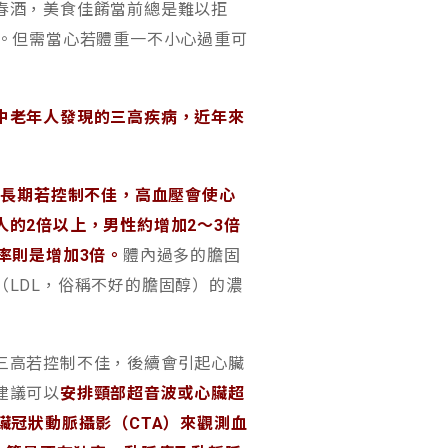
春酒，美食佳餚當前總是難以拒
。但需當心若體重一不小心過重可
中老年人發現的三高疾病，近年來
，長期若控制不佳，高血壓會使心
的2倍以上，男性約增加2～3倍
率則是增加3倍。
體內過多的膽固
LDL，俗稱不好的膽固醇）的濃
三高若控制不佳，後續會引起心臟
建議可以
安排頸部超音波或心臟超
臟冠狀動脈攝影（CTA）來觀測血