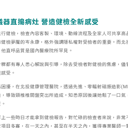
儀器直搗病灶
營造健檢全新感受
進行健檢，檢查內容客製、環境、動線流程及全家人可共享高
前健檢夢魘的岑永康，格外強調隱私權對受檢者的重要。而北
，他直呼品質是國內醫療院所罕見。
步驟都有專人悉心解說與引導，除去受檢者對健檢的焦慮，儘
重感受。
困擾，在北投健康管理醫院，透過先進、零輻射磁振造影(MR
機，導致頸椎椎間盤突出所造成。知悉原因後讓她鬆了一口氣
整。
等上一些時日才能拿到健檢報告，對忙碌的檢查者來說，非常
查項目多寡，在一天之內，甚至在半天之內，獲得專業醫師一