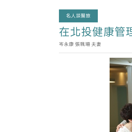
名人談醫旅
在北投健康管
岑永康 張珮珊 夫妻