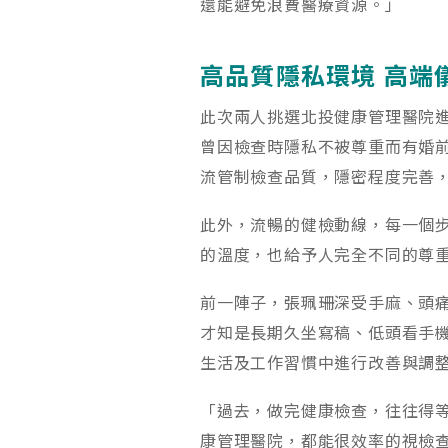
還能避免浪費醫療資源。」
高品質隱私環境 高端
此次兩人挑選北投健康管理醫院
曾因檢查時隱私不被尊重而有婚
流管制檢查品質，隱密程度完善
此外，流暢的健檢動線，每一個
的溫度，也給予人完全不同的尊
前一陣子，張珮珊深受手麻、頭痛
才知是長期久坐寫稿、低頭看手
生活及工作習慣中進行改善與調
「過去，做完健康檢查，往往得
康管理醫院，都能很效率的視檢