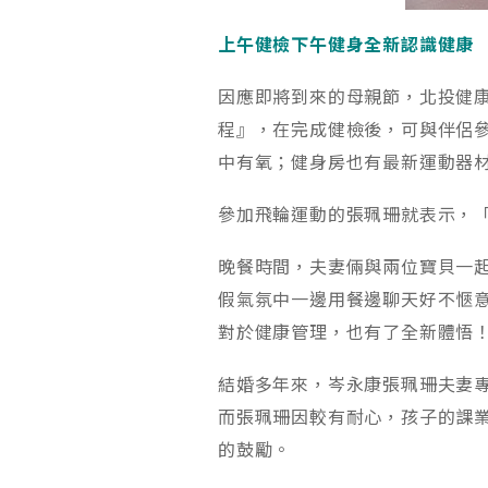
上午健檢下午健身全新認識健康
因應即將到來的母親節，北投健
程』，在完成健檢後，可與伴侶
中有氧；健身房也有最新運動器
參加飛輪運動的張珮珊就表示，
晚餐時間，夫妻倆與兩位寶貝一
假氣氛中一邊用餐邊聊天好不愜
對於健康管理，也有了全新體悟
結婚多年來，岑永康張珮珊夫妻
而張珮珊因較有耐心，孩子的課
的鼓勵。