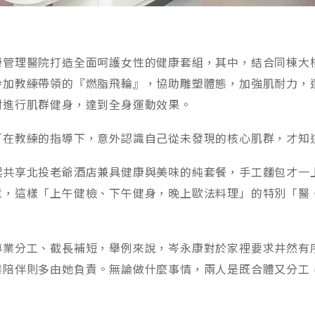
康管理醫院打造全面呵護女性的健康套組，其中，結合同棟大
參加教練帶領的『燃脂飛輪』，協助雕塑體態，加強肌耐力，
材進行肌群健身，達到全身運動效果。
「在教練的指導下，意外認識自己從未發現的核心肌群，才知
起共享北投老爺酒店兼具健康與美味的純套餐，手工麵包才一
意，這樣「上午健檢、下午健身，晚上歐法料理」的特別「醫
！
專業分工、截長補短，舉例來說，岑永康對於家裡要求井然有
業陪伴則多由她負責。無論做什麼事情，兩人是既合體又分工