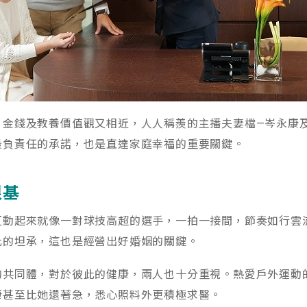
、金錢及教養價值觀又相近，人人稱羨的主播夫妻檔—岑永康
最負責任的承諾，也是直達家庭幸福的重要關鍵。
根基
互動起來就像一對球技高超的選手，一拍一接間，節奏如行雲
此的坦承，這也是經營出好婚姻的關鍵。
的共同體，對於彼此的健康，兩人也十分重視。熱愛戶外運動
康甚至比她還著急，悉心照料外更積極求醫。