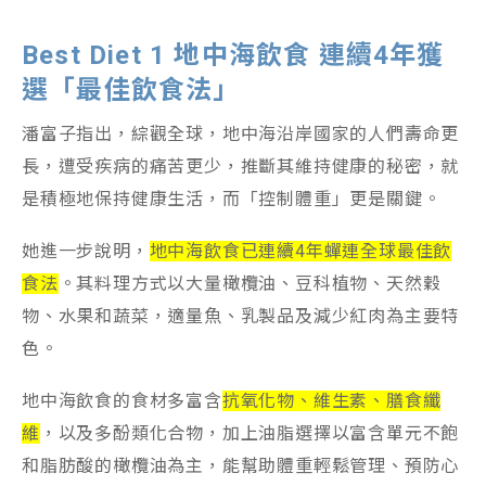
Best Diet 1 地中海飲食 連續4年獲
選「最佳飲食法」
潘富子指出，綜觀全球，地中海沿岸國家的人們壽命更
長，遭受疾病的痛苦更少，推斷其維持健康的秘密，就
是積極地保持健康生活，而「控制體重」更是關鍵。
她進一步說明，
地中海飲食已連續4年蟬連全球最佳飲
食法
。其料理方式以大量橄欖油、豆科植物、天然穀
物、水果和蔬菜，適量魚、乳製品及減少紅肉為主要特
色。
地中海飲食的食材多富含
抗氧化物、維生素、膳食纖
維
，以及多酚類化合物，加上油脂選擇以富含單元不飽
和脂肪酸的橄欖油為主，能幫助體重輕鬆管理、預防心