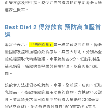
血管疾病及慢性病。減少紅肉的攝取也可幫助降低大腸
癌發生機率。
Best Diet 2 得舒飲食 預防高血壓首
選
潘富子表示，
「得舒飲食」
是一種能預防高血壓、降低
膽固醇及控制血糖的飲食療法。其五大原則，分別為全
榖雜糧類取代精緻糖類、水果蔬菜各5份、低脂乳製品
補充鈣質、攝取適量堅果與選擇好油、以白肉取代紅
肉。
該飲食方法提倡多吃蔬菜、水果、全穀類、瘦肉、低脂
乳製品，不鼓勵攝取飽和脂肪高的食物、含糖飲料及甜
食。並建議要求每日飲食中的鈉攝入量低於2300毫克
(約6克食鹽)，並逐漸降低到每日1500毫克(約4克食