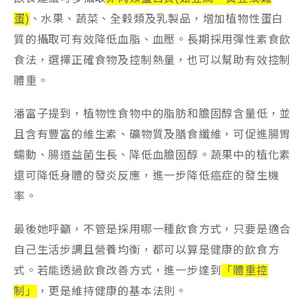
蛋)
、水果、蔬菜、全穀類及乳製品，增加植物性蛋白
質的攝取可有效降低血脂、血壓。長期採用彈性素食飲
食法，選擇正確食物及控制熱量，也可以幫助有效控制
體重。
潘富子提到，植物性食物中的脂肪和膽固醇含量低，並
且含有豐富的維生素、礦物質及膳食纖維，可促進腸胃
蠕動、腸道益菌生長、降低血膽固醇。蔬果中的植化素
還可降低身體的發炎反應，進一步降低癌症的發生機
率。
最後她呼籲，不管是採用哪一種飲食方式，只要是適合
自己生活步調且營養均衡，都可以算是健康的飲食方
式。若能透過飲食改善方式，進一步達到
「體重控
制」
，更是維持健康的基本法則。