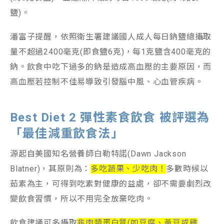
鹽)。
潘富子提醒，依照衛生署建議國人成人每日鈉鹽總攝取
量不超過2400毫克(即食鹽6克)，每1克鹽含400毫克的
鈉。飲食中吃下過多的鈉是造成高血壓的主要原因，而
高血壓若控制不佳易導致引發腦中風、心血管疾病。
Best Diet 2 彈性素食飲食 被評選為
「最佳減重飲食法」
源起自美國知名營養師白勒特諾(Dawn Jackson
Blatner)，其原則為：
多吃蔬果、少吃肉！
多數時候以
茹素為主，可得到吃素對健康的益處，卻不需要劇烈改
變飲食習慣，所以不用完全放棄吃肉。
飲食建議可多攝取
非肉類蛋白質(如豆腐、黃豆或雞