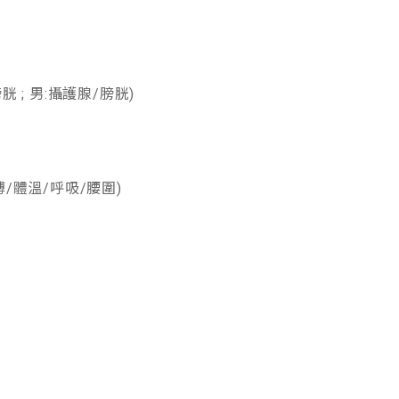
 ; 男:攝護腺/膀胱)
/體溫/呼吸/腰圍)