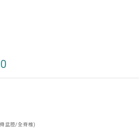
0
骨盆腔/全脊椎)