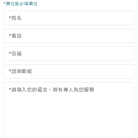
*欄位是必填欄位
姓
名
*
電
*
話
閱
*
讀
信
隱
箱
私
*
諮
權
詢
政
套
策
留
組
*
言
*
*