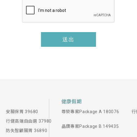
隱
私
權
政
策
送出
*
健康假期
安腸保胃 39680
尊榮專案Package A 180076
行
行健高端自由選 37980
晶鑽專案Package B 149435
防失智顧腸胃 36890