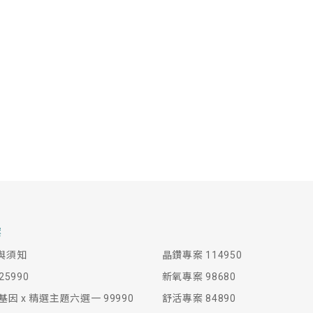
案
與須知
晶鑽專案 114950
5990
新氧專案 98680
基因 x 精選主題六選一 99990
舒活專案 84890