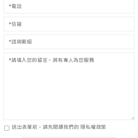
電
言
話
*
*
信
箱
*
諮
詢
套
留
組
言
*
*
閱
送出表單前，請先閱讀我們的
隱私權政策
讀