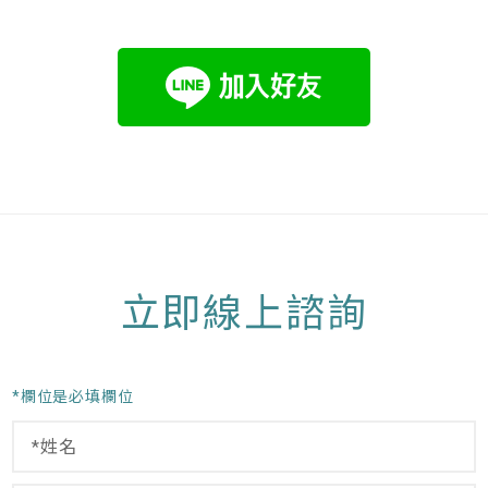
立即線上諮詢
*欄位是必填欄位
姓
信
名
箱
*
留