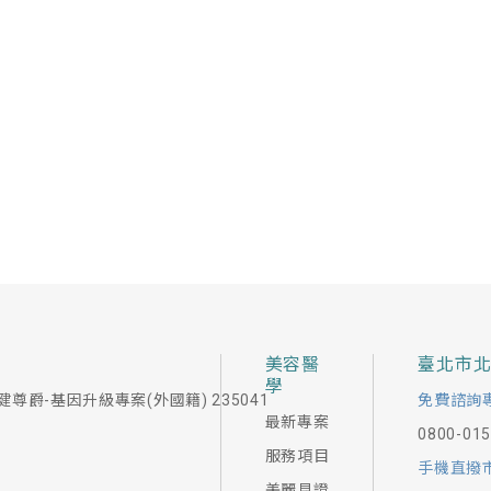
美容醫
臺北市
學
健尊爵-基因升級專案(外國籍) 235041
免費諮詢
最新專案
0800-01
服務項目
手機直撥
美麗見證