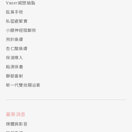
Vaser威塑抽脂
狐臭手術
私密處緊實
小腿神經阻斷術
飛針煥膚
杏仁酸煥膚
保濕導入
點滴保養
靜脈雷射
新一代雙效腸泌素
最新消息
媒體與影音