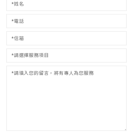
名
*
電
話
*
信
選
箱
擇
*
服
選
務
擇
項
服
留
目
務
言
姓
項
*
名
目
姓
*
名