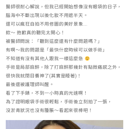
醫師很耐心解說，但我已經開始想像沒有眼袋的日子，
腦海中不斷出現以後化妝不用遮半天。
還可以瘋狂自拍不用修圖的美好景象….
欸～ 抱歉真的聽完太開心！
被醫師問說：「聽到這麼還有什麼問題嗎？」
有啊～我的問題是「最快什麼時候可以做手術」
不知道有沒有其他人跟我一樣這麼急
手術是局部麻醉，除了打麻醉那幾針有點微痛感之外，
很快我就閉目養神了(其實是睡著)！
最後還被護理師叫醒。
看了下手錶，不到一小時真的光速啊！
為了證明眼袋手術很輕鬆，手術後立刻拍了一張，
沒淤青狀況也沒有腫脹～看起來很棒吧！