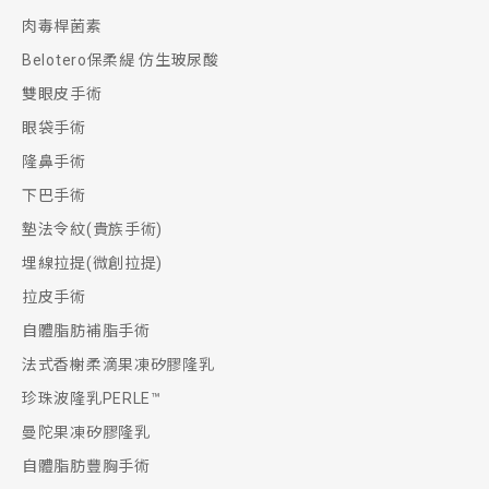
肉毒桿菌素
Belotero保柔緹 仿生玻尿酸
雙眼皮手術
眼袋手術
隆鼻手術
下巴手術
墊法令紋(貴族手術)
埋線拉提(微創拉提)
拉皮手術
自體脂肪補脂手術
法式香榭柔滴果凍矽膠隆乳
珍珠波隆乳PERLE™
曼陀果凍矽膠隆乳
自體脂肪豐胸手術