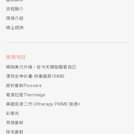
流程簡介
環境介紹
線上諮詢
服務項目
媽咪美力升級，從今天開始寵愛自己
漂亮女神計畫-肉毒瘦肩10880
皮秒雷射Picocare
電波拉提Thermage
美國音波二代 Ultherapy PRIME 極透+
彩衝光
飛梭雷射
除毛雷射