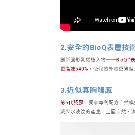
2.安全的BioQ表層技
創新圓形乳房植入物──
BioQ
更高達540%
，使假體外殼更薄但
3.近似真胸觸感
第6代凝膠
，獨家專利配方自然模
減少水波紋的產生，上圍自然，