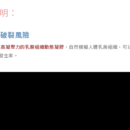
明：
離破裂風險
代高凝聚力的乳腺組織動態凝膠
，自然模擬人體乳房組織，可
紋發生率。