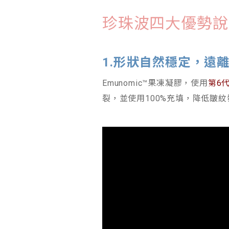
珍珠波四大優勢說
1.形狀自然穩定，遠
Emunomic™果凍凝膠，使用
第6
裂，並使用100%充填，降低皺