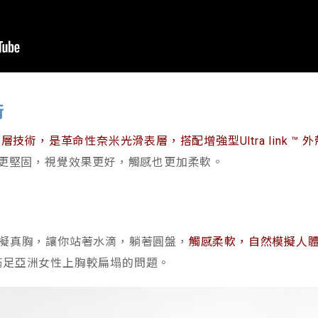
術
™表層技術，是革命性奈米光滑表層，搭配增強型Ultra link 
更堅固，視覺效果更好，觸感也更加柔軟。
擬真胸，讓你站著水滴，躺著圓盤，
觸感柔軟，自然模擬人
滿足亞洲女性上胸較扁塌的問題。