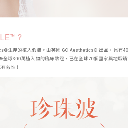
E™ ?
etics®生產的植入假體。由英國 GC Aesthetics® 出品
tics®全球300萬植入物的臨床驗證，已在全球70個國家與地
床有效性！