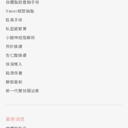
自體脂肪豐胸手術
Vaser威塑抽脂
狐臭手術
私密處緊實
小腿神經阻斷術
飛針煥膚
杏仁酸煥膚
保濕導入
點滴保養
靜脈雷射
新一代雙效腸泌素
最新消息