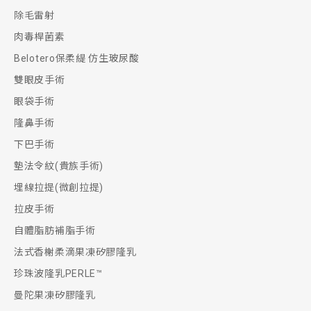
除毛雷射
肉毒桿菌素
Belotero保柔緹 仿生玻尿酸
雙眼皮手術
眼袋手術
隆鼻手術
下巴手術
墊法令紋(貴族手術)
埋線拉提(微創拉提)
拉皮手術
自體脂肪補脂手術
法式香榭柔滴果凍矽膠隆乳
珍珠波隆乳PERLE™
曼陀果凍矽膠隆乳