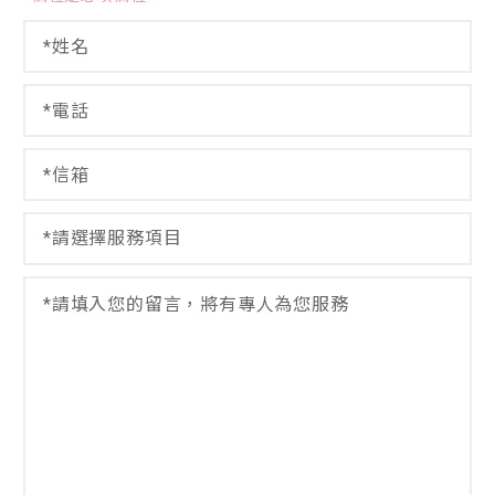
姓
名
*
電
話
*
信
箱
*
選
擇
服
留
選
務
言
擇
項
*
服
目
務
*
項
目
信
箱