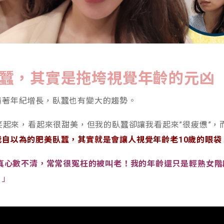
蠶，其實是拖垮視覺年齡的元凶
隨著年紀增長，臥蠶也有變大的趨勢。
起來，看起來很甜美，但我的臥蠶卻讓我看起來”很疲憊”，而
我自以為的肥美臥蠶，其實就是會讓人視覺年齡老10歲的眼袋
真心數不清，常常很冤枉的被叫老！我的年齡還只是輕熟女階
）
」