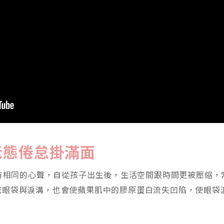
老態倦怠掛滿面
樣有相同的心聲，自從孩子出生後，生活空間跟時間更被壓縮
成眼袋與淚溝，也會使蘋果肌中的膠原蛋白流失凹陷，使眼袋