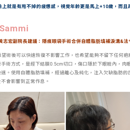
臉上就是有甩不掉的疲憊感，視覺年齡更是馬上+10歲，而且
ammi
黃志宏副院長建議：隱痕眼袋手術合併自體脂肪填補淚溝&法
，希望術後可以快速恢復不影響工作，也希望能夠不留下任何
手術方式，是經下結膜0.5cm切口，傷口隱於下眼瞼內，肉
快速。使用自體脂肪填補，經過離心及純化，注入欠缺脂肪的
全不會影響到正常作息。