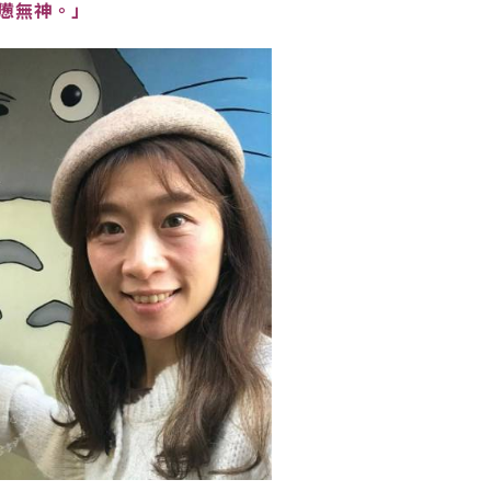
憊無神。
」