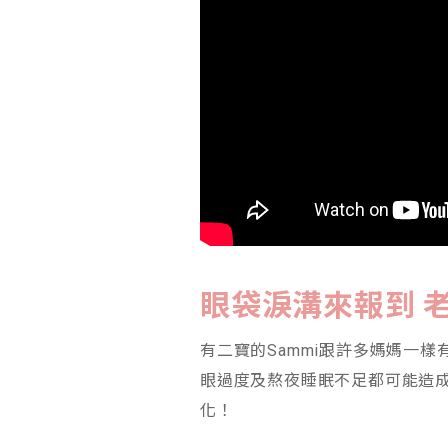
眼袋淚溝來報到
有二寶的Sammi跟許多媽媽一
眼過度及熬夜睡眠不足都可能造
化！