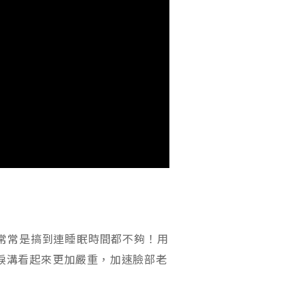
，常常是搞到連睡眠時間都不夠！用
淚溝看起來更加嚴重，加速臉部老