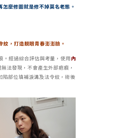
再怎麼修圖就是修不掉莫名老態。
令紋，打造靚眼青春澎澎臉。
疤痕。經過綜合評估與考量，使用
內
眼無法發現，不會產生外部疤痕，
凹陷部位填補淚溝及法令紋，術後