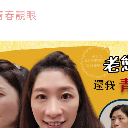
我青春靚眼