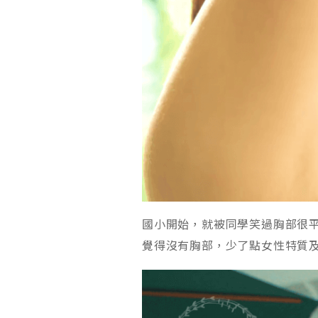
國小開始，就被同學笑過胸部很
覺得沒有胸部，少了點女性特質