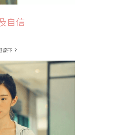
及自信
甚麼不？