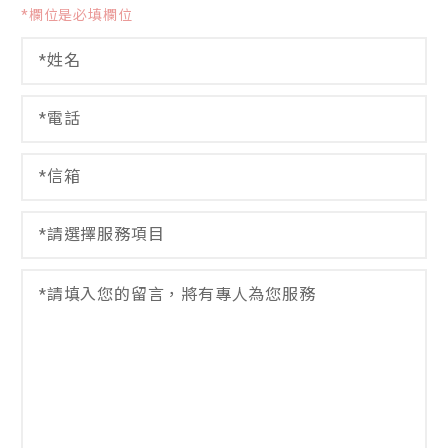
*欄位是必填欄位
姓
名
*
電
留
話
言
*
*
信
姓
箱
名
*
選
擇
服
留
務
言
項
*
目
*