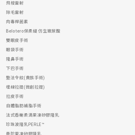
飛梭雷射
除毛雷射
肉毒桿菌素
Belotero保柔緹 仿生玻尿酸
雙眼皮手術
眼袋手術
隆鼻手術
下巴手術
墊法令紋(貴族手術)
埋線拉提(微創拉提)
拉皮手術
自體脂肪補脂手術
法式香榭柔滴果凍矽膠隆乳
珍珠波隆乳PERLE™
曼陀果凍矽膠隆乳