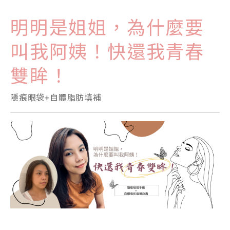
明明是姐姐，為什麼要
叫我阿姨！快還我青春
雙眸！
隱痕眼袋+自體脂肪填補