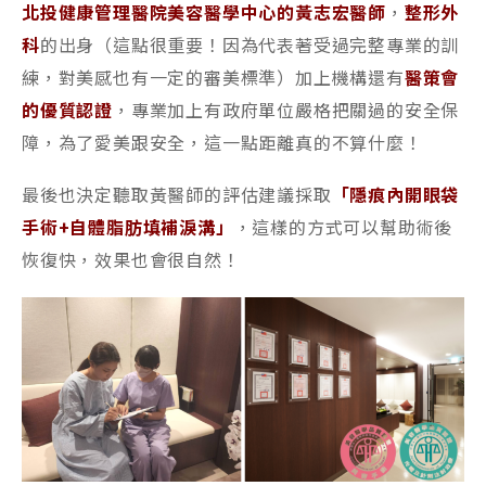
北投健康管理醫院美容醫學中心的黃志宏醫師
，
整形外
科
的出身（這點很重要！因為代表著受過完整專業的訓
練，對美感也有一定的審美標準）加上機構還有
醫策會
的優質認證
，專業加上有政府單位嚴格把關過的安全保
障，為了愛美跟安全，這一點距離真的不算什麼！
最後也決定聽取黃醫師的評估建議採取
「隱痕內開眼袋
手術+自體脂肪填補淚溝」
，這樣的方式可以幫助術後
恢復快，效果也會很自然！