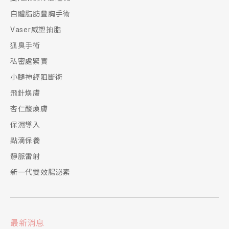
自體脂肪豐胸手術
Vaser威塑抽脂
狐臭手術
私密處緊實
小腿神經阻斷術
飛針煥膚
杏仁酸煥膚
保濕導入
點滴保養
靜脈雷射
新一代雙效腸泌素
最新消息