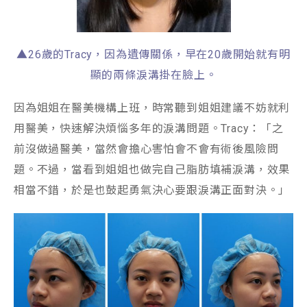
▲26歲的Tracy，因為遺傳關係，早在20歲開始就有明
顯的兩條淚溝掛在臉上。
因為姐姐在醫美機構上班，時常聽到姐姐建議不妨就利
用醫美，快速解決煩惱多年的淚溝問題。Tracy：「之
前沒做過醫美，當然會擔心害怕會不會有術後風險問
題。不過，當看到姐姐也做完自己脂肪填補淚溝，效果
相當不錯，於是也鼓起勇氣決心要跟淚溝正面對決。」