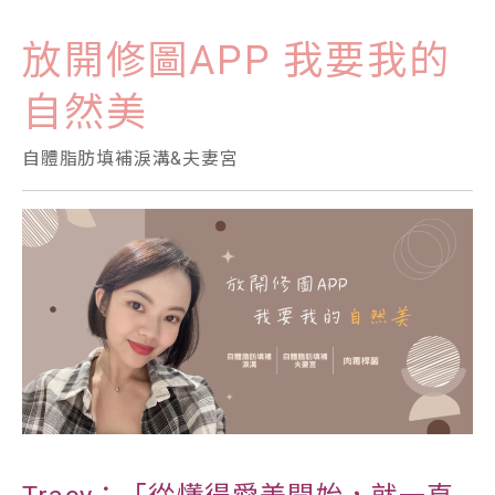
放開修圖APP 我要我的
自然美
自體脂肪填補淚溝&夫妻宮