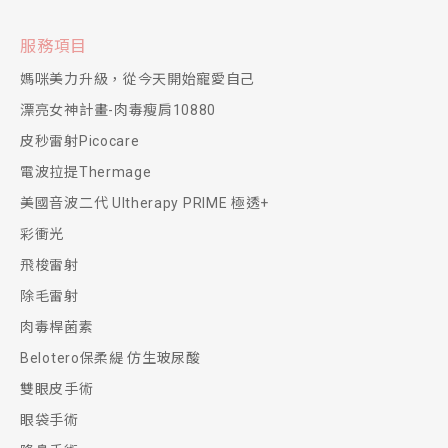
服務項目
媽咪美力升級，從今天開始寵愛自己
漂亮女神計畫-肉毒瘦肩10880
皮秒雷射Picocare
電波拉提Thermage
美國音波二代 Ultherapy PRIME 極透+
彩衝光
飛梭雷射
除毛雷射
肉毒桿菌素
Belotero保柔緹 仿生玻尿酸
雙眼皮手術
眼袋手術