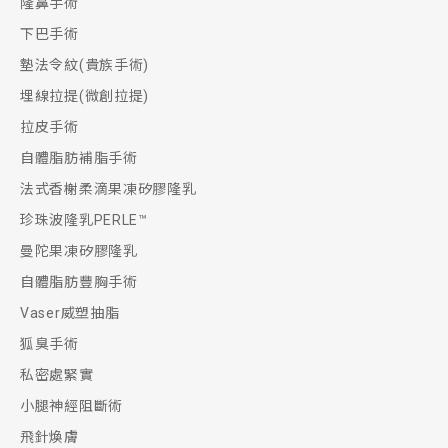
隆鼻手術
下巴手術
墊法令紋(貴族手術)
埋線拉提(微創拉提)
拉皮手術
自體脂肪補脂手術
法式香榭柔滴果凍矽膠隆乳
珍珠波隆乳PERLE™
曼陀果凍矽膠隆乳
自體脂肪豐胸手術
Vaser威塑抽脂
狐臭手術
私密處緊實
小腿神經阻斷術
飛針煥膚