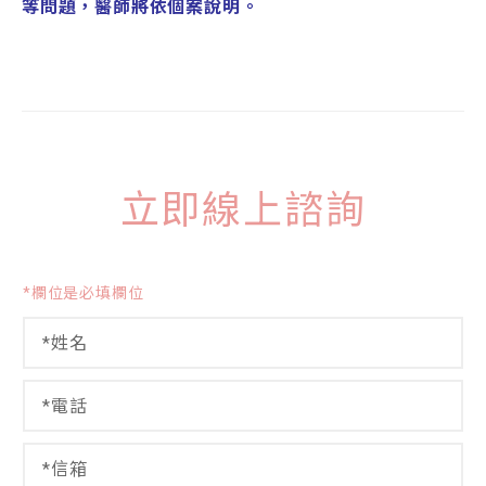
等問題，醫師將依個案說明。
立即線上諮詢
*欄位是必填欄位
姓
名
*
電
話
*
信
*
箱
*