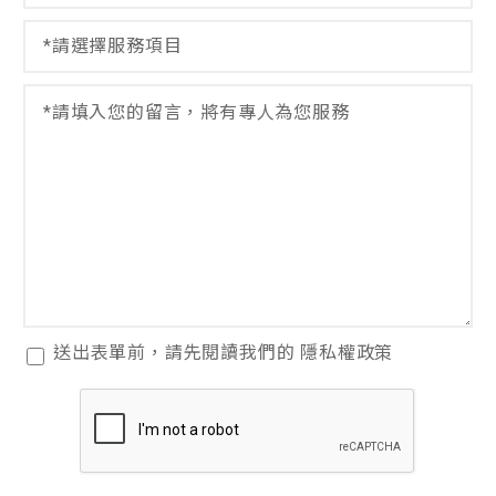
*
閱
選
讀
擇
隱
服
留
私
務
言
權
項
*
政
目
策
*
閱
送出表單前，請先閱讀我們的
隱私權政策
讀
隱
私
權
政