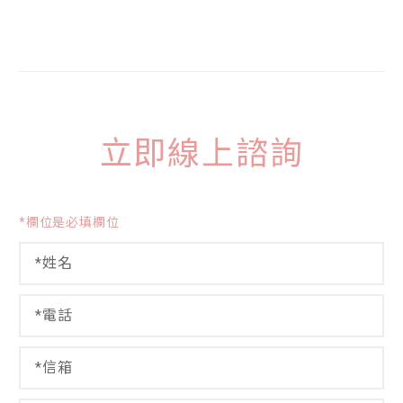
立即線上諮詢
*欄位是必填欄位
姓
*
名
*
*
留
電
言
話
*
信
箱
*