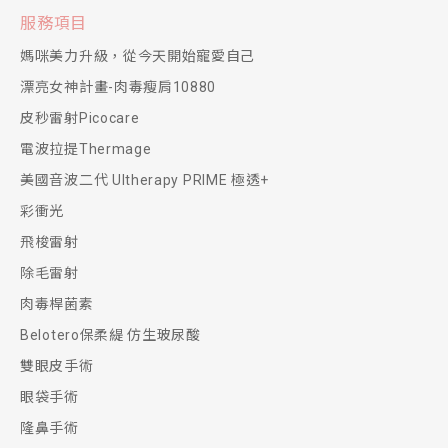
服務項目
媽咪美力升級，從今天開始寵愛自己
漂亮女神計畫-肉毒瘦肩10880
皮秒雷射Picocare
電波拉提Thermage
美國音波二代 Ultherapy PRIME 極透+
彩衝光
飛梭雷射
除毛雷射
肉毒桿菌素
Belotero保柔緹 仿生玻尿酸
雙眼皮手術
眼袋手術
隆鼻手術