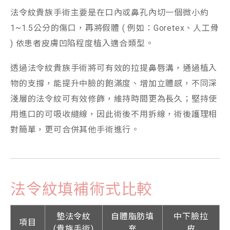
法令紋貴族手術主要是在口內或鼻孔內切一個微小約
1~1.5公分的傷口，再將假體 ( 例如：Goretex、人工骨
) 依患者皮膚凹陷程度植入適合類型。
透過法令紋貴族手術將可有效的拉提鼻唇溝，通過植入
物的支撐，能提升中臉的飽滿度、增加立體感，不同深
淺層的法令紋可有效修飾，維持時間更為長久；堅持使
用進口的可吸收縫線，因此術後不用拆線，術後護理相
對簡單，更可合併其他手術進行。
法令紋填補術式比較
墊法令紋
自體脂肪填
中下臉拉
項目
(貴族手術)
充
皮