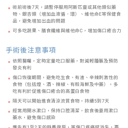
術前術後7天，請暫停服用阿斯匹靈或其他類似藥
物、銀杏類（增加血液循．環）、維他命E等保健食
品，避免增加出血的問題
可多吃蔬果、膳食纖維與維他命C，增加傷口癒合力
手術後注意事項
依照醫囑，定時定量吃口服藥，對減輕腫脹及預防
發炎有利
傷口恢復期間，避免吃生食、有渣、辛辣刺激性的
食物（包括煙、酒、辣椒、有殼海鮮及中藥），多
吃有利於促進傷口癒合的高蛋白食物
隔天可以開始進食清涼流質食物，持續5到7天
經常用開水漱口，保持口腔清潔，飲食後要用漱口
藥水，避免傷口感染
應先有1至2天的靜養復原，等傷口疼痛感消失，再