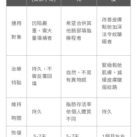
改善皮膚
適用
凹陷嚴
希望合併其
鬆弛加深
重，需大
他臉部填脂
法令紋皺
對象
量填補者
療程者
褶者
緊緻鬆弛
治療
持久，不
自然，不易
肌膚，減
需反覆回
有異物感
緩皮膚皺
特點
填
摺紋路
維持
脂肪存活率
持久
依個人體質
持久
時間
不同
恢復
5-7天
5-7天
1個月左右