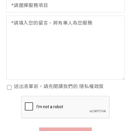
選
擇
服
留
務
言
項
*
目
*
閱
送出表單前，請先閱讀我們的
隱私權政策
讀
隱
私
權
政
策