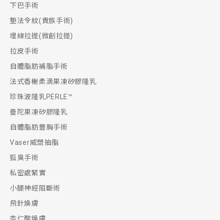
下巴手術
墊法令紋(貴族手術)
埋線拉提(微創拉提)
拉皮手術
自體脂肪補脂手術
法式香榭柔滴果凍矽膠隆乳
珍珠波隆乳PERLE™
曼陀果凍矽膠隆乳
自體脂肪豐胸手術
Vaser威塑抽脂
狐臭手術
私密處緊實
小腿神經阻斷術
飛針煥膚
杏仁酸煥膚