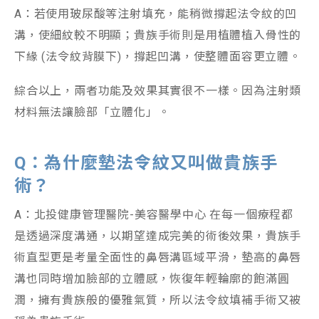
A：若使用玻尿酸等注射填充，能稍微撐起法令紋的凹
溝，使細紋較不明顯；貴族手術則是用植體植入骨性的
下緣 (法令紋背膜下)，撐起凹溝，使整體面容更立體。
綜合以上，兩者功能及效果其實很不一樣。因為注射類
材料無法讓臉部「立體化」。
Q
：為什麼墊法令紋又叫做貴族手
術？
A：北投健康管理醫院-美容醫學中心 在每一個療程都
是透過深度溝通，以期望達成完美的術後效果，貴族手
術直型更是考量全面性的鼻唇溝區域平滑，墊高的鼻唇
溝也同時增加臉部的立體感，恢復年輕輪廓的飽滿圓
潤，擁有貴族般的優雅氣質，所以法令紋填補手術又被