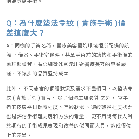
稱為貴族手術。
Q
：為什麼墊法令紋 (
貴族手術 )
價
差這麼大？
A：同樣的手術名稱，醫療美容醫院環境裡所配備的設
備 、儀器、手術室條件，甚至手術前的諮詢和手術後的
護理照護等，看似細微卻顯示出對醫療美容的專業嚴
謹、不讓步的品質堅持成本。
此外， 不同患者的個體狀況及需求不盡相同，以墊法令
紋 ( 貴族手術 )而言， 除了個體生理體質 之外， 當事
者的皮膚平日保養程度、年齡狀況 、皺紋皺摺程度狀況
也是評估手術難易度和方法的考量， 更不用說每個人對
於期待的手術成果表現和改善的似同而大異，造成價位
上的差異。