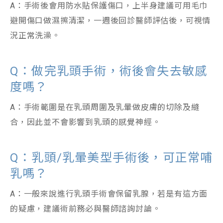
A：手術後會用防水貼保護傷口，上半身建議可用毛巾
避開傷口做濕擦清潔，一週後回診醫師評估後，可視情
況正常洗澡。
Q：做完乳頭手術，術後會失去敏感
度嗎？
A：手術範圍是在乳頭周圍及乳暈做皮膚的切除及縫
合，因此並不會影響到乳頭的感覺神經。
Q：乳頭/乳暈美型手術後，可正常哺
乳嗎？
A：一般來說進行乳頭手術會保留乳腺，若是有這方面
的疑慮，建議術前務必與醫師諮詢討論。