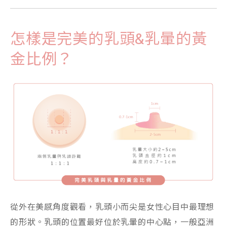
怎樣是完美的乳頭&乳暈的黃
金比例？
從外在美感角度觀看，乳頭小而尖是女性心目中最理想
的形狀。乳頭的位置最好位於乳暈的中心點，一般亞洲