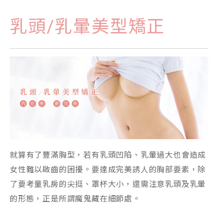
乳頭/乳暈美型矯正
就算有了豐滿胸型，若有乳頭凹陷、乳暈過大也會造成
女性難以啟齒的困擾。要達成完美誘人的胸部要素，除
了要考量乳房的尖挺、罩杯大小，還需注意乳頭及乳暈
的形態，正是所謂魔鬼藏在細節處。