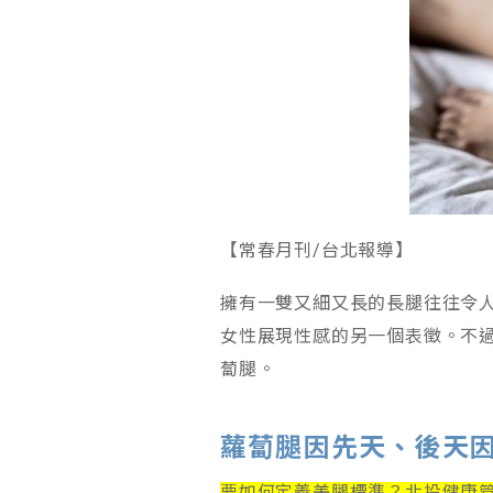
【常春月刊/台北報導】
擁有一雙又細又長的長腿往往令
女性展現性感的另一個表徵。不
蔔腿。
蘿蔔腿因先天、後天
要如何定義美腿標準？北投健康