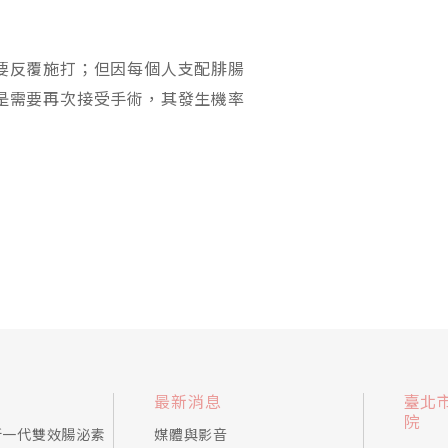
要反覆施打；但因每個人支配腓腸
是需要再次接受手術，其發生機率
最新消息
臺北
院
新一代雙效腸泌素
媒體與影音