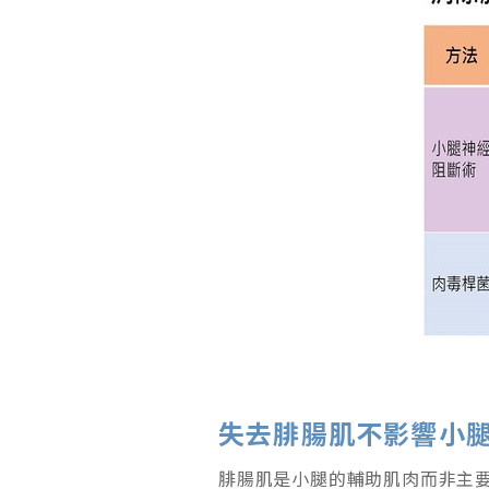
失去腓腸肌不影響小
腓腸肌是小腿的輔助肌肉而非主