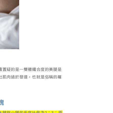
庸置疑的是一雙穠纖合度的美腿是
肚肌肉過於發達，也就是俗稱的蘿
塊
腿與小腿的長度比例為2：3；而