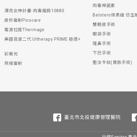
肉毒桿菌素
漂亮女神計畫-肉毒瘦肩10880
Belotero保柔緹 仿
皮秒雷射Picocare
雙眼皮手術
電波拉提Thermage
眼袋手術
美國音波二代 Ultherapy PRIME 極透+
隆鼻手術
下巴手術
彩衝光
墊法令紋(貴族手術)
飛梭雷射
臺北市北投健康管理醫院