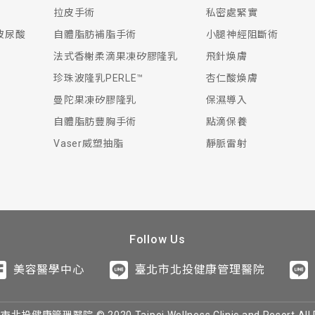
拉皮手術
私密處緊實
生玻尿酸
自體脂肪補脂手術
小腿神經阻斷術
法式香榭柔滴果凍矽膠隆乳
飛針煥膚
珍珠波隆乳PERLE™
杏仁酸煥膚
曼陀果凍矽膠隆乳
保濕導入
自體脂肪豐胸手術
點滴保養
Vaser威塑抽脂
靜脈雷射
Follow Us
美容醫學中心
臺北市北投健康管理醫院