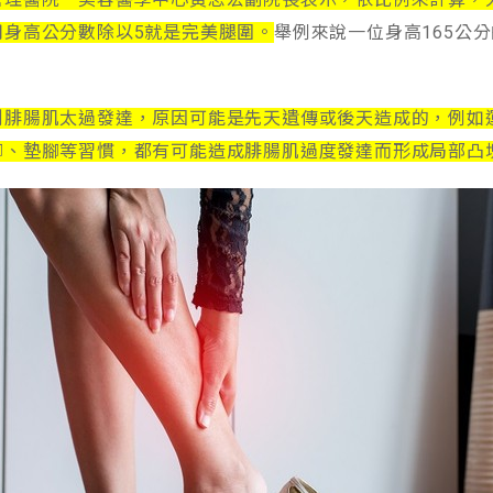
用身高公分數除以5就是完美腿圍。
舉例來說一位身高165公
側腓腸肌太過發達，原因可能是先天遺傳或後天造成的，例如
腳、墊腳等習慣，都有可能造成腓腸肌過度發達而形成局部凸