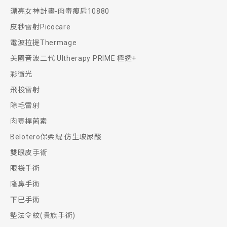
漂亮女神計畫-肉毒瘦肩10880
皮秒雷射Picocare
電波拉提Thermage
美國音波二代 Ultherapy PRIME 極透+
彩衝光
飛梭雷射
除毛雷射
肉毒桿菌素
Belotero保柔緹 仿生玻尿酸
雙眼皮手術
眼袋手術
隆鼻手術
下巴手術
墊法令紋(貴族手術)