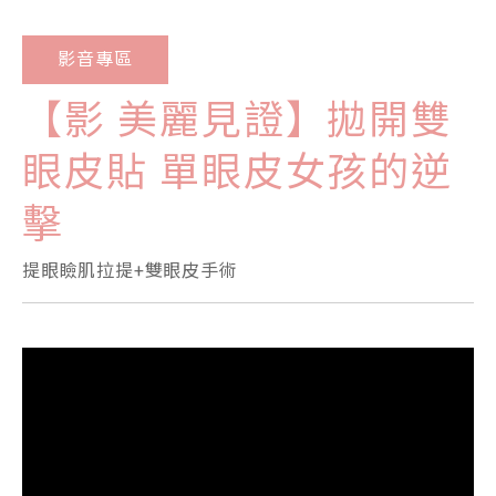
影音專區
【影 美麗見證】拋開雙
眼皮貼 單眼皮女孩的逆
擊
提眼瞼肌拉提+雙眼皮手術