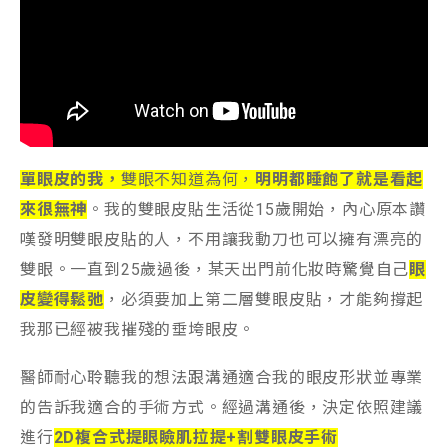
單眼皮的我，
雙眼不知道為何，
明明都睡飽了就是看起
來很無神
。我的雙眼皮貼生活從15歲開始，內心原本讚
嘆發明雙眼皮貼的人，不用讓我動刀也可以擁有漂亮的
雙眼。一直到25歲過後，某天出門前化妝時驚覺自己
眼
皮變得鬆弛
，必須要加上第二層雙眼皮貼，才能夠撐起
我那已經被我摧殘的垂垮眼皮。
醫師耐心聆聽我的想法跟溝通適合我的眼皮形狀並專業
的告訴我適合的手術方式。經過溝通後，決定依照建議
進行
2D複合式提眼瞼肌拉提+割雙眼皮手術