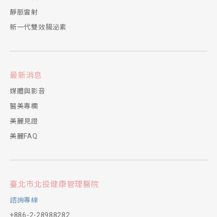
靜脈雷射
新一代雙效腸泌素
最新消息
媒體與影音
醫美專欄
美麗見證
美麗FAQ
臺北市北投健康管理醫院
諮詢專線
+886-2-28988282