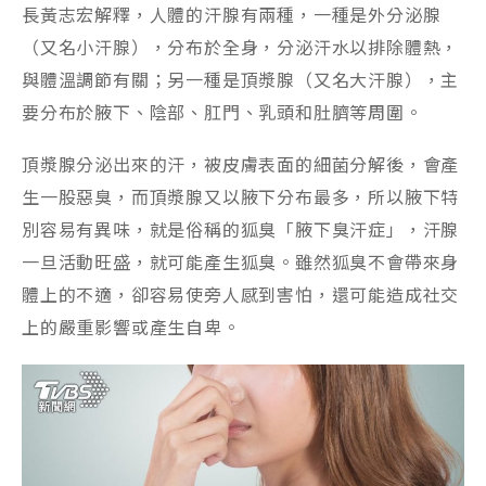
長黃志宏解釋，人體的汗腺有兩種，一種是外分泌腺
（又名小汗腺），分布於全身，分泌汗水以排除體熱，
與體溫調節有關；另一種是頂漿腺（又名大汗腺），主
要分布於腋下、陰部、肛門、乳頭和肚臍等周圍。
頂漿腺分泌出來的汗，被皮膚表面的細菌分解後，會產
生一股惡臭，而頂漿腺又以腋下分布最多，所以腋下特
別容易有異味，就是俗稱的狐臭「腋下臭汗症」，汗腺
一旦活動旺盛，就可能產生狐臭。雖然狐臭不會帶來身
體上的不適，卻容易使旁人感到害怕，還可能造成社交
上的嚴重影響或產生自卑。