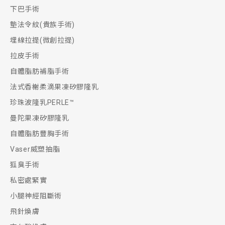
下巴手術
墊法令紋(貴族手術)
埋線拉提(微創拉提)
拉皮手術
自體脂肪補脂手術
法式香榭柔滴果凍矽膠隆乳
珍珠波隆乳PERLE™
曼陀果凍矽膠隆乳
自體脂肪豐胸手術
Vaser威塑抽脂
狐臭手術
私密處緊實
小腿神經阻斷術
飛針煥膚