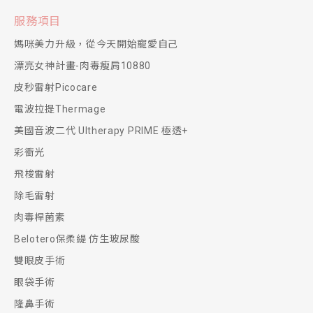
服務項目
媽咪美力升級，從今天開始寵愛自己
漂亮女神計畫-肉毒瘦肩10880
皮秒雷射Picocare
電波拉提Thermage
美國音波二代 Ultherapy PRIME 極透+
彩衝光
飛梭雷射
除毛雷射
肉毒桿菌素
Belotero保柔緹 仿生玻尿酸
雙眼皮手術
眼袋手術
隆鼻手術