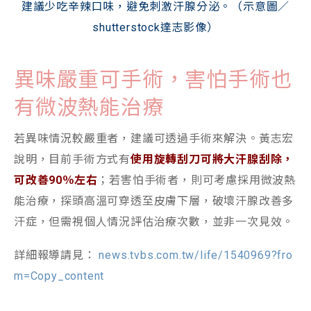
建議少吃辛辣口味，避免刺激汗腺分泌。（示意圖／
shutterstock達志影像）
異味嚴重可手術，害怕手術也
有微波熱能治療
若異味情況較嚴重者，建議可透過手術來解決。黃志宏
說明，目前手術方式有
使用旋轉刮刀可將大汗腺刮除，
可改善90％左右
；若害怕手術者，則可考慮採用微波熱
能治療，探頭高溫可穿透至皮膚下層，破壞汗腺改善多
汗症，但需視個人情況評估治療次數，並非一次見效。
詳細報導請見：
news.tvbs.com.tw/life/1540969?fro
m=Copy_content