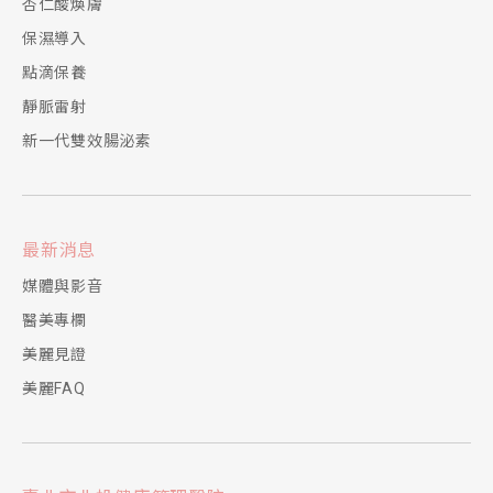
杏仁酸煥膚
保濕導入
點滴保養
靜脈雷射
新一代雙效腸泌素
最新消息
媒體與影音
醫美專欄
美麗見證
美麗FAQ