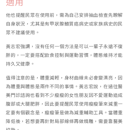
適用
他也提醒民眾在使用前，需為自己安排抽血檢查先瞭解
自身狀況，尤其是有甲狀腺髓質癌病史或家族病史的民
眾不建議使用。
黃志宏強調，沒有任何一個方法是可以一輩子永遠不復
胖的，一定要搭配飲食控制與運動習慣，體態維持才能
持久又健康。
值得注意的是，體重減輕，身材曲線未必會變漂亮，因
為體重與體態是兩件不同的事情。黃志宏說，在過往醫
美門診諮詢也看到不少瘦瘦的女性朋友因不愛運動造成
腹部或大腿肥胖，因此要提醒民眾使用瘦瘦筆來減重一
定要有個觀念是，瘦瘦筆是做為減重輔助工具。當體重
降低後，若想要再針對局部線條再做精雕，需要靠醫美