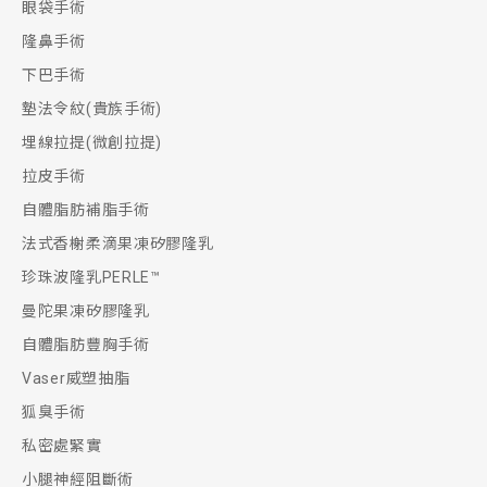
眼袋手術
隆鼻手術
下巴手術
墊法令紋(貴族手術)
埋線拉提(微創拉提)
拉皮手術
自體脂肪補脂手術
法式香榭柔滴果凍矽膠隆乳
珍珠波隆乳PERLE™
曼陀果凍矽膠隆乳
自體脂肪豐胸手術
Vaser威塑抽脂
狐臭手術
私密處緊實
小腿神經阻斷術