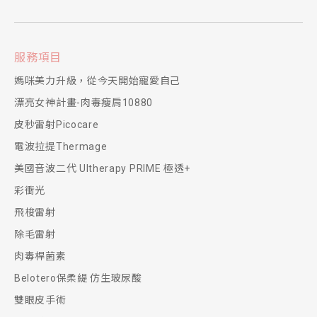
服務項目
媽咪美力升級，從今天開始寵愛自己
漂亮女神計畫-肉毒瘦肩10880
皮秒雷射Picocare
電波拉提Thermage
美國音波二代 Ultherapy PRIME 極透+
彩衝光
飛梭雷射
除毛雷射
肉毒桿菌素
Belotero保柔緹 仿生玻尿酸
雙眼皮手術