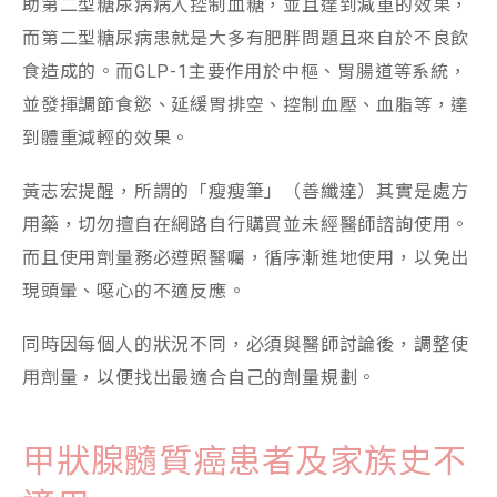
助第二型糖尿病病人控制血糖，並且達到減重的效果，
而第二型糖尿病患就是大多有肥胖問題且來自於不良飲
食造成的。而GLP-1主要作用於中樞、胃腸道等系統，
並發揮調節食慾、延緩胃排空、控制血壓、血脂等，達
到體重減輕的效果。
黃志宏提醒，所謂的「瘦瘦筆」（善纖達）其實是處方
用藥，切勿擅自在網路自行購買並未經醫師諮詢使用。
而且使用劑量務必遵照醫囑，循序漸進地使用，以免出
現頭暈、噁心的不適反應。
同時因每個人的狀況不同，必須與醫師討論後，調整使
用劑量，以便找出最適合自己的劑量規劃。
甲狀腺髓質癌患者及家族史不