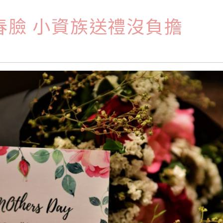
春臉 小資族送禮沒負擔