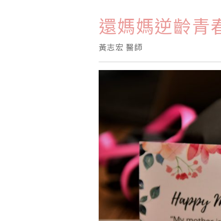
還媽媽逆齡青
黃志宏 醫師