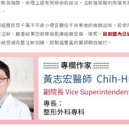
性較為強勢，命理上還有勞碌命的說法。注射玻尿酸利用填充
平。
師提醒民眾千萬不可貪小便宜聽信不肖業者的推銷話術。若使
受注射，嚴重結果恐將導致肌膚組織受傷、壞死。
目前國內已
必給受過完整注射訓練，經驗值豐富的醫師親自施打。