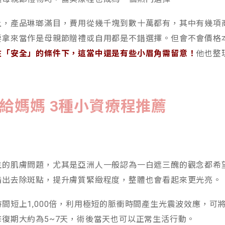
上，產品琳瑯滿目，費用從幾千塊到數十萬都有，其中有幾項
要拿來當作是母親節贈禮或自用都是不錯選擇。但會不會價格
在「安全」的條件下，這當中還是有些小眉角需留意！
他也整
給媽媽 3
種小資療程推薦
生的肌膚問題，尤其是亞洲人一般認為一白遮三醜的觀念都希
指出去除斑點，提升膚質緊緻程度，整體也會看起來更光亮。
間短上1,000倍，利用極短的脈衝時間產生光震波效應，可
復期大約為5~7天，術後當天也可以正常生活行動。