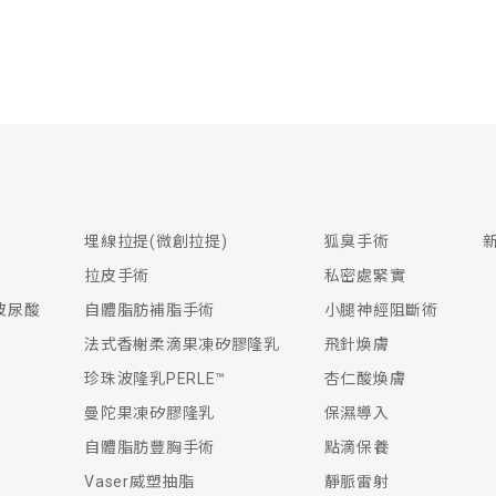
埋線拉提(微創拉提)
狐臭手術
拉皮手術
私密處緊實
生玻尿酸
自體脂肪補脂手術
小腿神經阻斷術
法式香榭柔滴果凍矽膠隆乳
飛針煥膚
珍珠波隆乳PERLE™
杏仁酸煥膚
曼陀果凍矽膠隆乳
保濕導入
自體脂肪豐胸手術
點滴保養
Vaser威塑抽脂
靜脈雷射