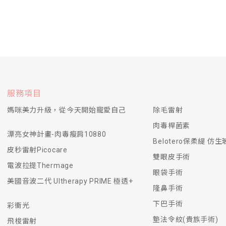
服務項目
媽咪美力升級，從今天開始寵愛自己
除毛雷射
肉毒桿菌素
漂亮女神計畫-肉毒瘦肩10880
Belotero保柔緹 仿
皮秒雷射Picocare
雙眼皮手術
電波拉提Thermage
眼袋手術
美國音波二代 Ultherapy PRIME 極透+
隆鼻手術
下巴手術
彩衝光
墊法令紋(貴族手術)
飛梭雷射