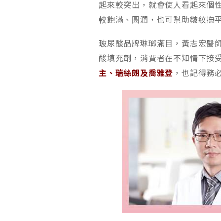
起來較突出，就會使人看起來個
較飽滿、圓潤，也可幫助皺紋撫
玻尿酸品牌琳瑯滿目，黃志宏醫
酸填充劑，消費者在不知情下接
主、瑞絲朗及喬雅登
，也記得務