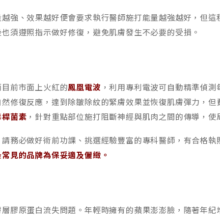
量越強、效果越好便會要求執行醫師施打能量越強越好，但這
後也須遵照指示做好修復，避免肌膚發生不必要的受損。
而目前市面上火紅的
鳳凰電波
，利用專利電波可自動精準偵測
自然修復反應，達到除皺除紋的緊膚效果並恢復肌膚彈力，但
毒桿菌素
，針對重點部位施打阻斷神經與肌肉之間的傳導，使
，請務必做好術前功課、挑選經驗豐富的專科醫師，有合格執
最常見的品牌為保妥適及儷緻。
膚層膠原蛋白流失問題。年輕時擁有的蘋果澎澎臉，隨著年紀