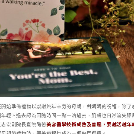
經開始準備禮物以感謝終年辛勞的母親，對媽媽的祝福，除了
越年輕。過去認為因隨時間一點一滴過去，肌膚也日漸流失膠
黃志宏副院長直說隨著
美容醫學技術成熟及普遍，要越活越年
選母親節禮物時，醫美療程也成為一個熱門選擇。