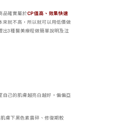
商品確實屬於
CP值高、效果快速
本來就不高，所以就可以用低價做
理出3種醫美療程做簡單說明及注
望自己的肌膚越亮白越好。偏偏亞
將肌膚下黑色素震碎、修復期較