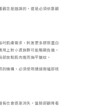
種觀念是錯誤的。還是必須依靠觀
每吋肌膚需求，刺激更多膠原蛋白
費用上對小資族群可能略顯負擔。
局部放鬆肌肉進而撫平皺紋。
照的機構，必須使用通過衛福部核
增長也會逐漸消失。當臉部顴骨看