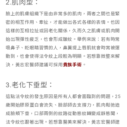
2.肌肉型：
臉上的肌膚組織下是由非常多的肌肉，兩者之間也是緊
密的相互作用、牽扯，才能做出各式各樣的表情。也因
這樣的互相拉扯或因老化關係，久而久之肌膚或肌肉開
始出現彈性疲乏，也會形成皺紋。舉例來說：若有時常
吸鼻子、眨眼睛習慣的人，鼻翼提上唇肌就會時常被運
動到，也會使得法令紋上段較為明顯。若想靠微整來解
決，黃志宏醫師建議可採用
貴族手術
。
3.老化下垂型：
這點法令紋的發生原因是所有人都會面臨到的問題，25
歲開始膠原蛋白會流失、臉部師去支撐力，肌肉鬆弛造
成臉頰下垂，口部兩側的紋路從動態紋轉變成靜態聞，
法令紋也跟著出現。若想靠醫美來解決，黃志宏醫師建