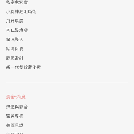
私密處緊實
小腿神經阻斷術
飛針煥膚
杏仁酸煥膚
保濕導入
點滴保養
靜脈雷射
新一代雙效腸泌素
最新消息
媒體與影音
醫美專欄
美麗見證