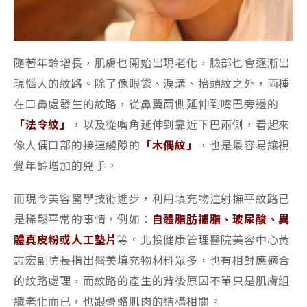
隨著年齡增長，肌膚也開始出現老化，臉部也會逐漸出
現惱人的紋路。除了像眼袋、淚溝、抬頭紋之外，兩種
在口鼻處發生的紋路，從鼻翼兩側延伸到嘴巴旁邊的
「法令紋」
，以及從嘴角延伸到靠近下巴兩側，看起來
像人偶口部的接連縫隙的
「木偶紋」
，也是最容易讓視
覺年齡增加的兇手。
而現今美容醫學技術進步，利用填充物注射撫平紋路已
是稀鬆平常的事情，例如：
自體脂肪補脂、玻尿酸、異
體真皮粉或人工墊片
等。北投健康管理醫院美容中心黃
志宏副院長指出醫美填充物材料眾多，也有相對應適合
的紋路處理，而紋路的產生的背後原因不單只是肌膚組
織老化而已，也跟骨骼肌肉的結構相關。