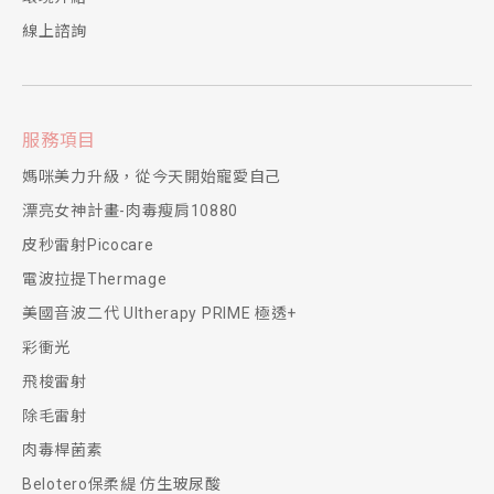
線上諮詢
服務項目
媽咪美力升級，從今天開始寵愛自己
漂亮女神計畫-肉毒瘦肩10880
皮秒雷射Picocare
電波拉提Thermage
美國音波二代 Ultherapy PRIME 極透+
彩衝光
飛梭雷射
除毛雷射
肉毒桿菌素
Belotero保柔緹 仿生玻尿酸