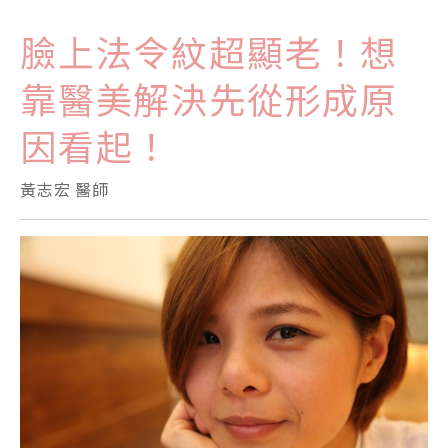
臉上法令紋超顯老！想
靠醫美解決先從形成原
因看起！
黃志宏 醫師