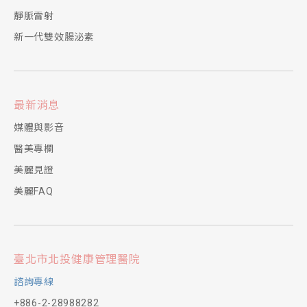
靜脈雷射
新一代雙效腸泌素
最新消息
媒體與影音
醫美專欄
美麗見證
美麗FAQ
臺北市北投健康管理醫院
諮詢專線
+886-2-28988282