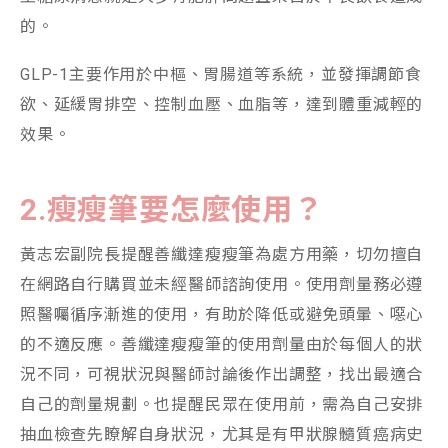
的。
GLP-1主要作用於中樞、胃腸道等系統，並發揮調節食
欲、延緩胃排空、控制血壓、血脂等，達到體重減輕的
效果。
2.
瘦瘦筆要怎麼使用？
黃志宏副院長提醒善纖達瘦瘦筆為處方用藥，切勿擅自
在網路自行購買並未經醫師諮詢使用。使用劑量務必遵
照醫囑循序漸進的使用，有助於降低或避免頭暈、噁心
的不適反應。善纖達瘦瘦筆的使用劑量由於每個人的狀
況不同，可視狀況與醫師討論後作出調整，找出最適合
自己的劑量規劃。也提醒民眾在使用前，需為自己安排
抽血檢查先瞭解自身狀況，尤其是有甲狀腺髓質癌病史