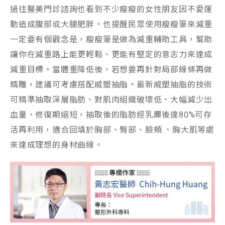
過往醫美門診諮詢也看到不少瘦瘦的女性朋友因不愛運
動造成腹部或大腿肥胖。也提醒民眾使用瘦瘦筆來減重
一定要有個觀念是，瘦瘦筆是做為減重輔助工具，幫助
讓你在減重路上能更輕鬆、更能有堅定的意志力來達成
減重目標。當體重降低後，若想要再針對局部線條再做
精雕，建議可考慮搭配威塑抽脂。最新威塑抽脂的技術
可精準抽取深層脂肪、對肌肉組織破壞低、大幅減少出
血量、修復期縮短，抽取後的脂肪經乳麋後達80%可存
活再利用，適合回填於胸部、臀部、臉頰.、胸大肌等處
來達成理想的身材曲線。