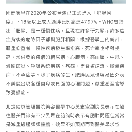
國健署早在2020年公布台灣已正式進入「肥胖國
度」，18歲以上成人過胖比例高達47.97%。WHO曾指
出「肥胖」是一種慢性病，且現在許多研究顯示許多癌
症背後的危險因子都與肥胖相關。根據醫學上的統計，
體重愈重者，慢性疾病發生率愈高，死亡率也相對提
高，常併發的疾病如糖尿病、心臟病、高血壓、中風、
骨關節炎、呼吸系統疾病、癌症、胃食道逆流、膽囊疾
病、不孕症等。除了疾病發生，肥胖民眾也容易因外表
不美麗出現各種自卑或負面的心理問題，嚴重甚至會導
致憂鬱症。
北投健康管理醫院美容醫學中心黃志宏副院長表示在過
往醫美門診有不少民眾在諮詢時表示有肥胖問題但常常
是減重過程頻頻撞牆、效果不如預期而到醫美尋求協