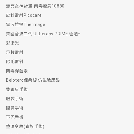
漂亮女神計畫-肉毒瘦肩10880
皮秒雷射Picocare
電波拉提Thermage
美國音波二代 Ultherapy PRIME 極透+
彩衝光
飛梭雷射
除毛雷射
肉毒桿菌素
Belotero保柔緹 仿生玻尿酸
雙眼皮手術
眼袋手術
隆鼻手術
下巴手術
墊法令紋(貴族手術)