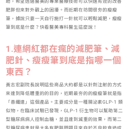
助，希望透過醫美的專業醫療技術可以快速有效的改善
肥胖但來對外觀上的困擾。而近期在坊間很夯的瘦瘦
筆，據說只要一天自行施打一針就可以輕鬆減肥，瘦瘦
筆到底是什麼？快看醫美專科醫生這麼說！
1.
連網紅都在瘋的減肥筆、減
肥針、瘦瘦筆到底是指哪一個
東西
？
黃志宏副院長說明這些商品大約都是以針劑注射的方式
來達到降低體重的的目的，近期最夯的的瘦瘦筆就是指
「善纖達」這個產品。主要成分是一種腸泌素GLP-1 類
似物，在臨床試驗已發現，GLP-1 衍生物可以幫助第二
型糖尿病病人控制血糖，並且達到減重的效果，而第二
型糖尿病患就是大多有肥胖問題且來自於不良飲食造成