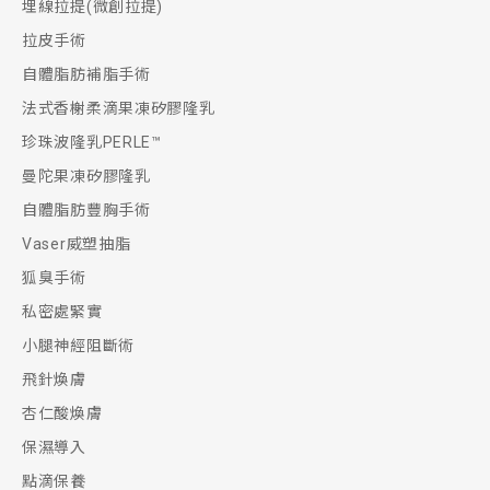
埋線拉提(微創拉提)
拉皮手術
自體脂肪補脂手術
法式香榭柔滴果凍矽膠隆乳
珍珠波隆乳PERLE™
曼陀果凍矽膠隆乳
自體脂肪豐胸手術
Vaser威塑抽脂
狐臭手術
私密處緊實
小腿神經阻斷術
飛針煥膚
杏仁酸煥膚
保濕導入
點滴保養