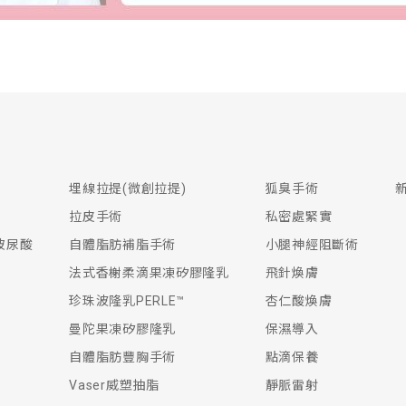
埋線拉提(微創拉提)
狐臭手術
拉皮手術
私密處緊實
生玻尿酸
自體脂肪補脂手術
小腿神經阻斷術
法式香榭柔滴果凍矽膠隆乳
飛針煥膚
珍珠波隆乳PERLE™
杏仁酸煥膚
曼陀果凍矽膠隆乳
保濕導入
自體脂肪豐胸手術
點滴保養
Vaser威塑抽脂
靜脈雷射