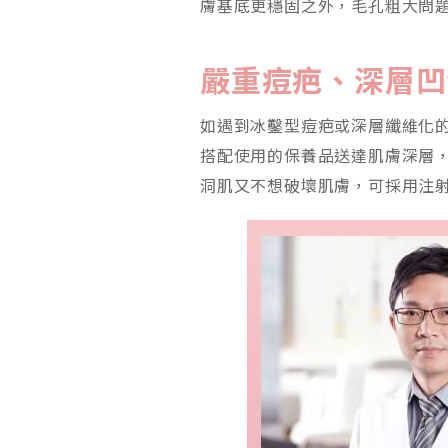
膚基底更穩固之外，毛孔粗大問
嚴重痘疤、深層凹
如遇到冰鑿型痘疤或深層纖維化
搭配使用的保養品送達肌膚深層
洞肌又不想破壞肌膚，可採用注