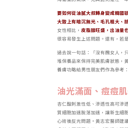
要如何從油膩大叔轉身變成韓國
大致上有暗沉無光、毛孔粗大、
女性相比，
皮脂腺旺盛，出油量
很容易發生上述問題。還有，若
過去說一句話：「沒有醜女人，
堆保養品來保持完美肌膚狀態，
養膚功略給男性朋友們作為參考
油光滿面、痘痘肌
杏仁酸刺激性低、滲透性高可滲
質細胞加速脫落加速，讓新生細
心術後反光問題。黃志宏醫師建