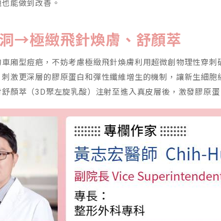
題也能做到改善。
洞→極緻飛針煥膚、舒顏萃
的車廂型痘疤，不妨考慮極緻飛針煥膚利用超微創物理性穿刺
，刺激更深層的膠原蛋白和彈性纖維增生的機制，讓新生細胞
射舒顏萃（3D聚左旋乳酸）注射至進入真皮層後，激發膠原