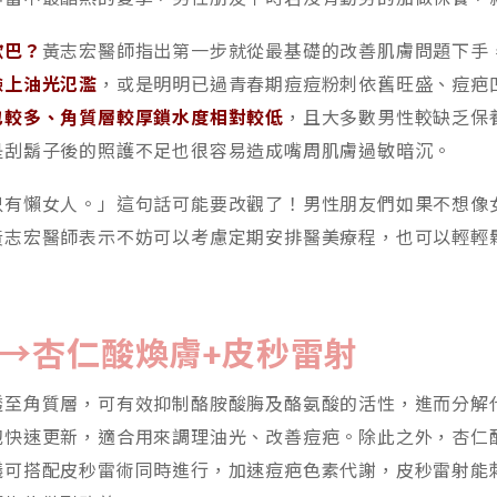
歐巴？
黃志宏醫師指出第一步就從最基礎的改善肌膚問題下手
臉上油光氾濫
，或是明明已過青春期痘痘粉刺依舊旺盛、痘疤
也較多、角質層較厚鎖水度相對較低
，且大多數男性較缺乏保
是刮鬍子後的照護不足也很容易造成嘴周肌膚過敏暗沉。
只有懶女人。」這句話可能要改觀了！男性朋友們如果不想像
黃志宏醫師表示不妨可以考慮定期安排醫美療程，也可以輕輕
：
→杏仁酸煥膚+皮秒雷射
透至角質層，可有效抑制酪胺酸脢及酪氨酸的活性，進而分解
胞快速更新，適合用來調理油光、改善痘疤。除此之外，杏仁
議可搭配皮秒雷術同時進行，加速痘疤色素代謝，皮秒雷射能