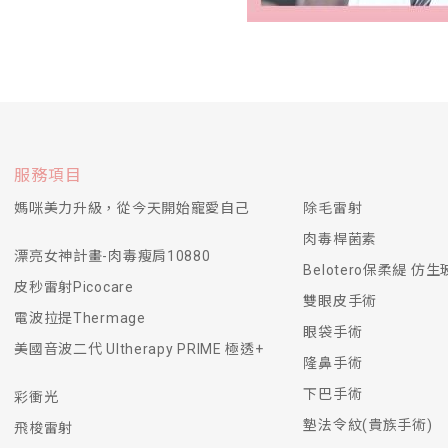
服務項目
媽咪美力升級，從今天開始寵愛自己
除毛雷射
肉毒桿菌素
漂亮女神計畫-肉毒瘦肩10880
Belotero保柔緹 仿
皮秒雷射Picocare
雙眼皮手術
電波拉提Thermage
眼袋手術
美國音波二代 Ultherapy PRIME 極透+
隆鼻手術
下巴手術
彩衝光
墊法令紋(貴族手術)
飛梭雷射