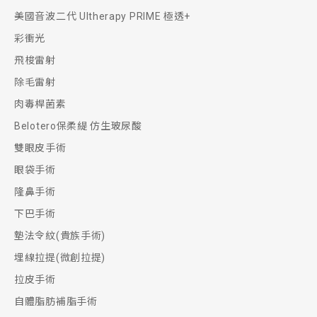
美國音波二代 Ultherapy PRIME 極透+
彩衝光
飛梭雷射
除毛雷射
肉毒桿菌素
Belotero保柔緹 仿生玻尿酸
雙眼皮手術
眼袋手術
隆鼻手術
下巴手術
墊法令紋(貴族手術)
埋線拉提(微創拉提)
拉皮手術
自體脂肪補脂手術