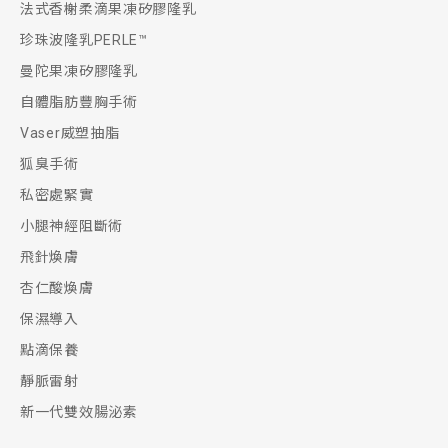
法式香榭柔滴果凍矽膠隆乳
珍珠波隆乳PERLE™
曼陀果凍矽膠隆乳
自體脂肪豐胸手術
Vaser威塑抽脂
狐臭手術
私密處緊實
小腿神經阻斷術
飛針煥膚
杏仁酸煥膚
保濕導入
點滴保養
靜脈雷射
新一代雙效腸泌素