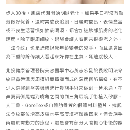
步入30後，肌膚代謝開始明顯老化，如果平日裡沒有勤
勞做好保養，還時常熬夜追劇、日曬時間長、表情豐富
或不良生活習慣如抽菸喝酒，都會加速臉部肌膚的老化
速度。除了眼周細紋、眼袋會讓人看起來很顯老之外，
「法令紋」也是造成視覺年齡變老的兇手，而且還會因
為下垂的線條讓人看起來好像在生氣，距離感較大。
北投健康管理醫院美容醫學中心黃志宏副院長說明法令
紋是鼻唇溝與周遭組織擠壓而成的深度凹陷構造，有不
少人選擇到醫美機構進行貴族手術來做到一勞永逸，在
鼻翼兩側尾端到嘴角之間的到三角區塊手術植入矽膠、
人工骨、GoreTex或自體肋骨等的假體材料墊片，撐起
法令紋部位增高皮膚水平高度填補皺褶凹處。但貴族手
術屬於需動刀的療程，還是會有部分人會擔心術後的照