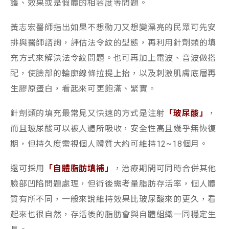
護、效果或是假體的相容度等問題。
黃志宏醫師指出如果不想動刀又想變漂亮的民眾可先安
排與醫師諮詢，評估法令紋的型態，再利用針劑類的填
充方式來解決法令紋問題。也可再加上電波、音波做搭
配，使臉部的輪廓線條拉提上抬，以及刺激肌膚底層再
生膠原蛋白，看起來可更飽滿、緊實。
針劑類的填充最常見又快速的方式是注射
「玻尿酸」
，
而且玻尿酸可以被人體所吸收，安全性高且幾乎無恢復
期，但持久度需視個人體質大約可維持12~18個月。
還可採用
「自體脂肪填補」
，治療期間可同時合併其他
臉部凹陷問題處理，但術後需考量脂肪存活率，個人體
質有所不同，一般來說維持效果比玻尿酸來的更久，看
起來也很自然，存活後的脂肪會與自體組織一同穩定生