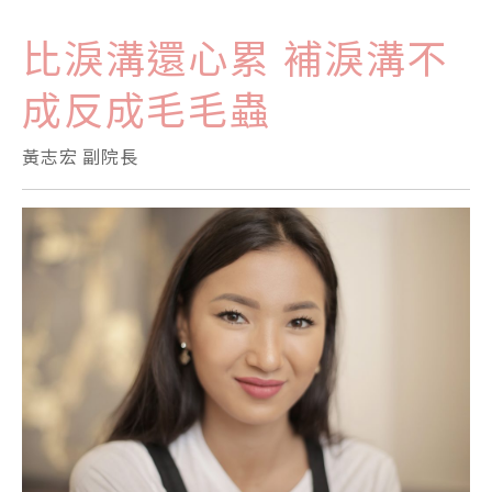
比淚溝還心累 補淚溝不
成反成毛毛蟲
黃志宏 副院長