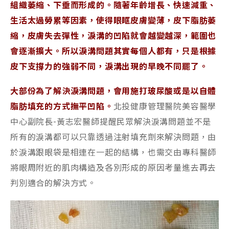
組織萎縮、下垂而形成的。隨著年齡增長、快速減重、
生活太過勞累等因素，使得眼眶皮膚變薄，皮下脂肪萎
縮，皮膚失去彈性，淚溝的凹陷就會越變越深，範圍也
會逐漸擴大。所以淚溝問題其實每個人都有，只是根據
皮下支撐力的強弱不同，淚溝出現的早晚不同罷了。
大部份為了解決淚溝問題，會用施打玻尿酸或是以自體
脂肪填充的方式撫平凹陷。
北投健康管理醫院美容醫學
中心副院長-黃志宏醫師提醒民眾解決淚溝問題並不是
所有的淚溝都可以只靠透過注射填充劑來解決問題，由
於淚溝跟眼袋是相連在一起的結構，也需交由專科醫師
將眼周附近的肌肉構造及各別形成的原因考量進去再去
判別適合的解決方式。