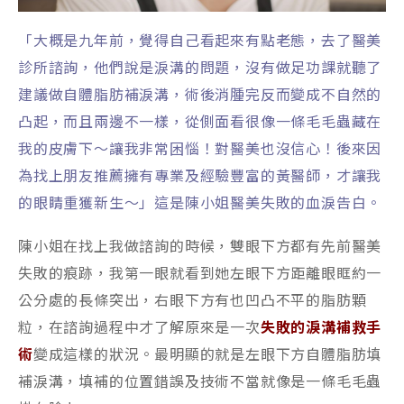
「大概是九年前，覺得自己看起來有點老態，去了醫美
診所諮詢，他們說是淚溝的問題，沒有做足功課就聽了
建議做自體脂肪補淚溝，術後消腫完反而變成不自然的
凸起，而且兩邊不一樣，從側面看很像一條毛毛蟲藏在
我的皮膚下～讓我非常困惱！對醫美也沒信心！後來因
為找上朋友推薦擁有專業及經驗豐富的黃醫師，才讓我
的眼睛重獲新生～」這是陳小姐醫美失敗的血淚告白。
陳小姐在找上我做諮詢的時候，雙眼下方都有先前醫美
失敗的痕跡，我第一眼就看到她左眼下方距離眼眶約一
公分處的長條突出，右眼下方有也凹凸不平的脂肪顆
粒，在諮詢過程中才了解原來是一次
失敗的淚溝補救手
術
變成這樣的狀況。最明顯的就是左眼下方自體脂肪填
補淚溝，填補的位置錯誤及技術不當就像是一條毛毛蟲