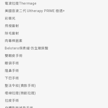
電波拉提Thermage
美國音波二代 Ultherapy PRIME 極透+
彩衝光
飛梭雷射
除毛雷射
肉毒桿菌素
Belotero保柔緹 仿生玻尿酸
雙眼皮手術
眼袋手術
隆鼻手術
下巴手術
墊法令紋(貴族手術)
埋線拉提(微創拉提)
拉皮手術