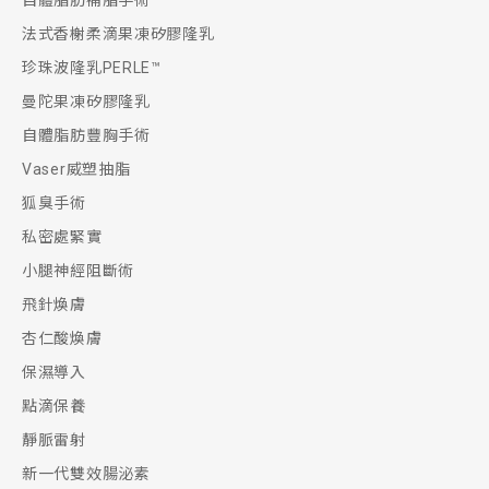
自體脂肪補脂手術
法式香榭柔滴果凍矽膠隆乳
珍珠波隆乳PERLE™
曼陀果凍矽膠隆乳
自體脂肪豐胸手術
Vaser威塑抽脂
狐臭手術
私密處緊實
小腿神經阻斷術
飛針煥膚
杏仁酸煥膚
保濕導入
點滴保養
靜脈雷射
新一代雙效腸泌素