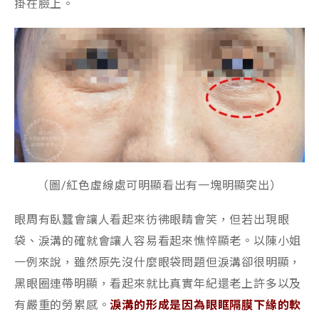
掛在臉上。
（圖/紅色虛線處可明顯看出有一塊明顯突出）
眼周有臥蠶會讓人看起來彷彿眼睛會笑，但若出現眼
袋、淚溝的確就會讓人容易看起來憔悴顯老。以陳小姐
一例來說，雖然原先沒什麼眼袋問題但淚溝卻很明顯，
黑眼圈連帶明顯，看起來就比真實年紀還老上許多以及
有嚴重的勞累感。
淚溝的形成是因為眼眶隔膜下緣的軟