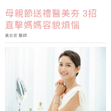
母親節送禮醫美夯 3招
直擊媽媽容貌煩惱
黃志宏 醫師