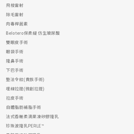
飛梭雷射
除毛雷射
肉毒桿菌素
Belotero保柔緹 仿生玻尿酸
雙眼皮手術
眼袋手術
隆鼻手術
下巴手術
墊法令紋(貴族手術)
埋線拉提(微創拉提)
拉皮手術
自體脂肪補脂手術
法式香榭柔滴果凍矽膠隆乳
珍珠波隆乳PERLE™