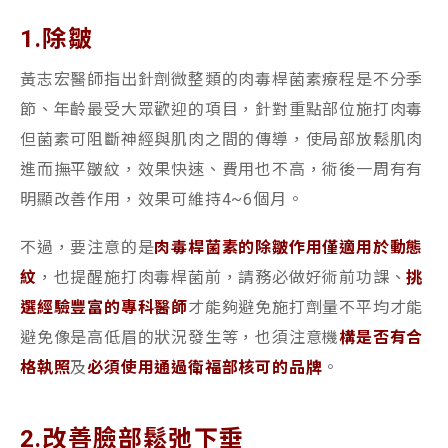
1.除皺
黃志宏醫師指出針劑微整類的肉毒桿菌素療程是不分季
節、年齡最受大眾歡迎的項目，針對重點部位施打肉毒
但菌素可阻斷神經與肌肉之間的傳導，使局部放鬆肌肉
進而撫平皺紋，效果快速、費用也不高，術後一周有有
明顯改善作用，效果可維持4~6個月。
不過，要注意的是
肉毒桿菌素的除皺作用僅適用於動態
紋
，也提醒施打肉毒桿菌前，請務必做好術前功課、
挑
選經驗豐富的專科醫師
才能夠避免施打劑量不平均才能
避免像是高低眉的狀況發生等，也須注意機
構是否有合
格執照
及
必須使用通過衛福部核可的品牌
。
2.改善臉部鬆弛下垂