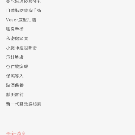
曼陀果凍矽膠隆乳
自體脂肪豐胸手術
Vaser威塑抽脂
狐臭手術
私密處緊實
小腿神經阻斷術
飛針煥膚
杏仁酸煥膚
保濕導入
點滴保養
靜脈雷射
新一代雙效腸泌素
最新消息