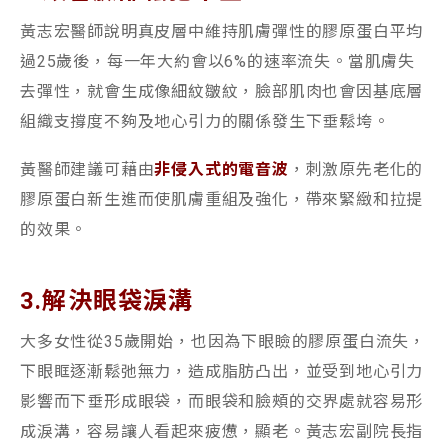
黃志宏醫師說明真皮層中維持肌膚彈性的膠原蛋白平均
過25歲後，每一年大約會以6%的速率流失。當肌膚失
去彈性，就會生成像細紋皺紋，臉部肌肉也會因基底層
組織支撐度不夠及地心引力的關係發生下垂鬆垮。
黃醫師建議可藉由
非侵入式的電音波
，刺激原先老化的
膠原蛋白新生進而使肌膚重組及強化，帶來緊緻和拉提
的效果。
3.解決眼袋淚溝
大多女性從35歲開始，也因為下眼瞼的膠原蛋白流失，
下眼眶逐漸鬆弛無力，造成脂肪凸出，並受到地心引力
影響而下垂形成眼袋，而眼袋和臉頰的交界處就容易形
成淚溝，容易讓人看起來疲憊，顯老。黃志宏副院長指