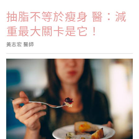
抽脂不等於瘦身 醫：減
重最大關卡是它！
黃志宏 醫師