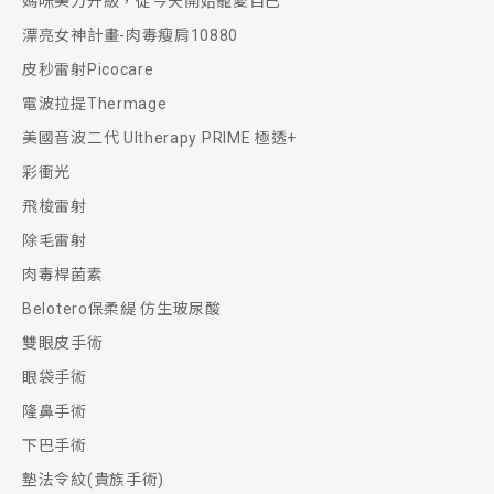
媽咪美力升級，從今天開始寵愛自己
漂亮女神計畫-肉毒瘦肩10880
皮秒雷射Picocare
電波拉提Thermage
美國音波二代 Ultherapy PRIME 極透+
彩衝光
飛梭雷射
除毛雷射
肉毒桿菌素
Belotero保柔緹 仿生玻尿酸
雙眼皮手術
眼袋手術
隆鼻手術
下巴手術
墊法令紋(貴族手術)