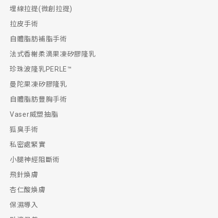
埋線拉提(微創拉提)
拉皮手術
自體脂肪補脂手術
法式香榭柔滴果凍矽膠隆乳
珍珠波隆乳PERLE™
曼陀果凍矽膠隆乳
自體脂肪豐胸手術
Vaser威塑抽脂
狐臭手術
私密處緊實
小腿神經阻斷術
飛針煥膚
杏仁酸煥膚
保濕導入