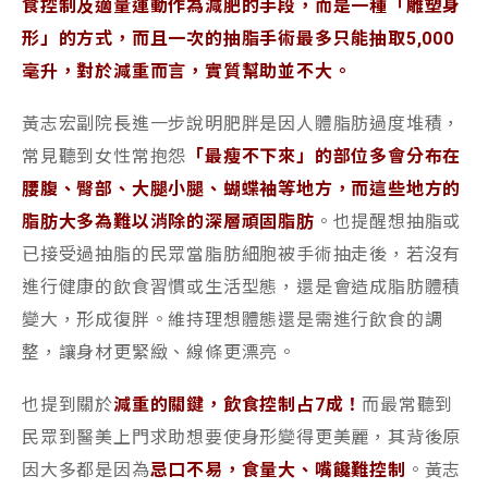
食控制及適量運動作為減肥的手段，而是一種「雕塑身
形」的方式，而且一次的抽脂手術最多只能抽取5,000
毫升，對於減重而言，實質幫助並不大。
黃志宏副院長進一步說明肥胖是因人體脂肪過度堆積，
常見聽到女性常抱怨
「最瘦不下來」的部位多會分布在
腰腹、臀部、大腿小腿、蝴蝶袖等地方，而這些地方的
脂肪大多為難以消除的深層頑固脂肪
。也提醒想抽脂或
已接受過抽脂的民眾當脂肪細胞被手術抽走後，若沒有
進行健康的飲食習慣或生活型態，還是會造成脂肪體積
變大，形成復胖。維持理想體態還是需進行飲食的調
整，讓身材更緊緻、線條更漂亮。
也提到關於
減重的關鍵，飲食控制占7成！
而最常聽到
民眾到醫美上門求助想要使身形變得更美麗，其背後原
因大多都是因為
忌口不易，食量大、嘴饞難控制
。黃志