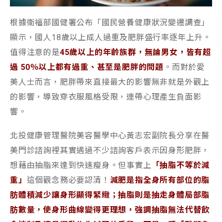
根據衛福部國健署公布「國民營養健康狀況變遷調查」
顯示，國人18歲以上成人過重及肥胖盛行率逐年上升。
值得注意的是
45歲以上的年齡族群，無論男女，皆有超
過 50％以上都有過重、甚至是肥胖的問題
。而對於愛
美人士而言，肥胖帶來直接最大的影響無非就是外觀上
的影響，導致穿衣服風格受限，連帶心理產生負面影
響。
北投健康管理醫院美容醫學中心黃志宏副院長分享在醫
美門診諮詢裡其實遇過不少諮詢客戶表示因身形肥胖，
想藉由抽脂來達到快速瘦身。但事實上
「抽脂不等於減
重」
這個觀念務必要認清！
減肥是指全身所有部位的脂
肪體積減少讓身形顯得緊緻；抽脂則是抽走身體局部脂
肪數量，使身形曲線變得更理想，強調抽脂無法代替飲