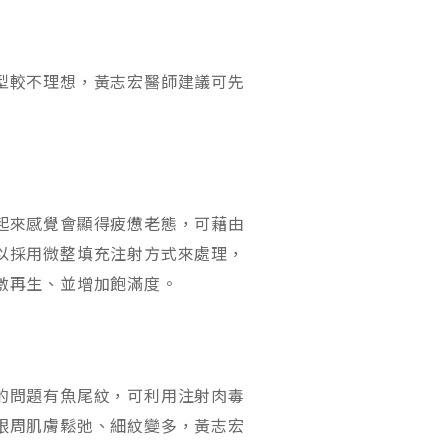
型較不理想，黃志宏醫師建議可先
起來感覺會顯得疲憊老態，可藉由
以採用微整填充注射方式來處理，
激再生、並增加飽滿度。
的問題有魚尾紋，可利用注射肉毒
眼周肌膚鬆弛、細紋變多，黃志宏