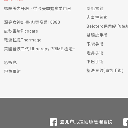
媽咪美力升級，從今天開始寵愛自己
除毛雷射
肉毒桿菌素
漂亮女神計畫-肉毒瘦肩10880
Belotero保柔緹 仿
皮秒雷射Picocare
雙眼皮手術
電波拉提Thermage
眼袋手術
美國音波二代 Ultherapy PRIME 極透+
隆鼻手術
下巴手術
彩衝光
墊法令紋(貴族手術)
飛梭雷射
臺北市北投健康管理醫院