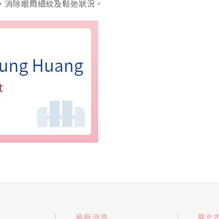
，消除眼周細紋及鬆弛狀況。
最新消息
臺北