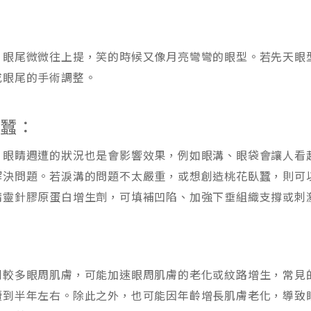
，眼尾微微往上提，笑的時候又像月亮彎彎的眼型。若先天眼
或眼尾的手術調整。
臥蠶：
，眼睛週遭的狀況也是會影響效果，例如眼溝、眼袋會讓人看
解決問題。若淚溝的問題不太嚴重，或想創造桃花臥蠶，則可
精靈針膠原蛋白增生劑，可填補凹陷、加強下垂組織支撐或刺
到較多眼周肌膚，可能加速眼周肌膚的老化或紋路增生，常見
續到半年左右。除此之外，也可能因年齡增長肌膚老化，導致