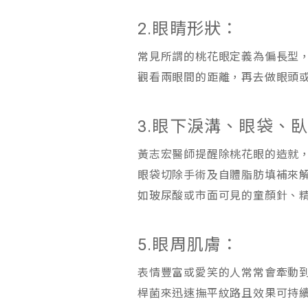
2.眼睛形狀：
常見所謂的桃花眼定義為偏長型
觀看兩眼間的距離，再去做眼頭
3.眼下淚溝、眼袋、
黃志宏醫師提醒除桃花眼的造就
眼袋切除手術及自體脂肪填補來
如玻尿酸或市面可見的童顏針、
5.眼周肌膚：
表情豐富或愛笑的人常常會牽動
桿菌來迅速撫平紋路且效果可持