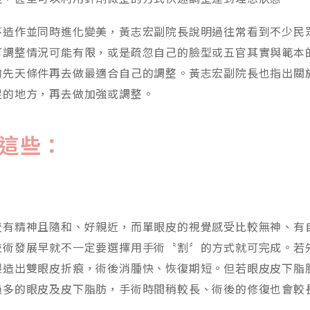
不造作並同時進化變美，黃志宏副院長說明過往常看到不少民
可調整情況可能有限，或是疏忽自己的臉型或五官其實與範本
的先天條件再去做最適合自己的調整。黃志宏副院長也指出關
足的地方，再去做加強或調整。
這些：
較有精神且隨和、好親近，而單眼皮的視覺感受比較無神、有
技術發展早就不一定要選擇用手術〝割〞的方式就可完成。若
製造出雙眼皮折痕，術後消腫快、恢復期短。但若眼皮皮下脂
過多的眼皮及皮下脂肪，手術時間稍較長、術後的修復也會較