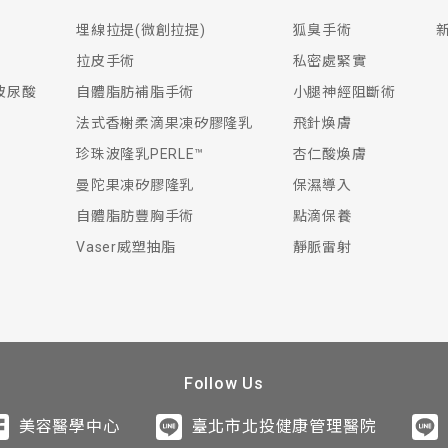
埋線拉提(微創拉提)
狐臭手術
拉皮手術
私密處緊實
生玻尿酸
自體脂肪補脂手術
小腿神經阻斷術
法式香榭柔滴果凍矽膠隆乳
飛針煥膚
珍珠波隆乳PERLE™
杏仁酸煥膚
曼陀果凍矽膠隆乳
保濕導入
自體脂肪豐胸手術
點滴保養
Vaser威塑抽脂
靜脈雷射
Follow Us
美容醫學中心
臺北市北投健康管理醫院