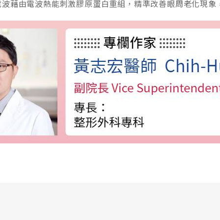
電波藉由電波熱能刺激膠原蛋白重組，精準改善眼周老化現象