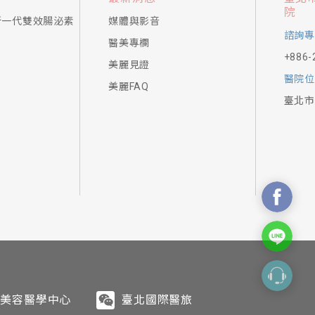
院
新一代雙效腸泌素
媒體與影音
諮詢專
醫美專欄
+886-
美麗見證
醫院位
美麗FAQ
臺北市
美容醫學中心
臺北國際醫旅