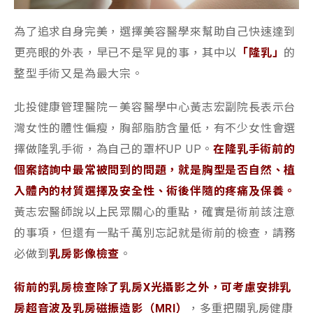
為了追求自身完美，選擇美容醫學來幫助自己快速達到
更亮眼的外表，早已不是罕見的事，其中以
「隆乳」
的
整型手術又是為最大宗。
北投健康管理醫院－美容醫學中心黃志宏副院長表示台
灣女性的體性偏瘦，胸部脂肪含量低，有不少女性會選
擇做隆乳手術，為自己的罩杯UP UP。
在隆乳手術前的
個案諮詢中最常被問到的問題，就是胸型是否自然、植
入體內的材質選擇及安全性、術後伴隨的疼痛及保養。
黃志宏醫師說以上民眾關心的重點，確實是術前該注意
的事項，但還有一點千萬別忘記就是術前的檢查，請務
必做到
乳房影像檢查
。
術前的乳房檢查除了乳房X光攝影之外，可考慮安排乳
房超音波及乳房磁振造影（MRI）
，多重把關乳房健康