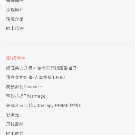
醫師團隊
流程簡介
環境介紹
線上諮詢
服務項目
媽咪美力升級，從今天開始寵愛自己
漂亮女神計畫-肉毒瘦肩10880
皮秒雷射Picocare
電波拉提Thermage
美國音波二代 Ultherapy PRIME 極透+
彩衝光
飛梭雷射
除毛雷射