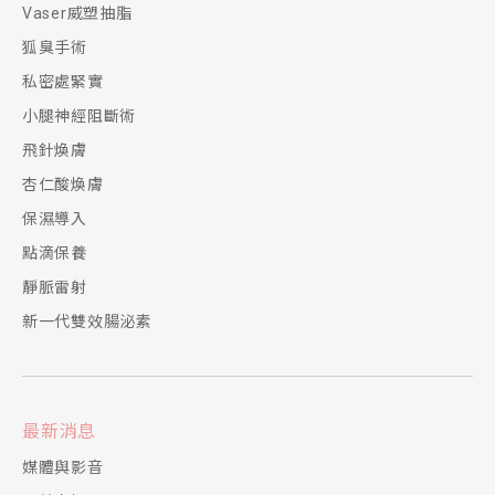
Vaser威塑抽脂
狐臭手術
私密處緊實
小腿神經阻斷術
飛針煥膚
杏仁酸煥膚
保濕導入
點滴保養
靜脈雷射
新一代雙效腸泌素
最新消息
媒體與影音