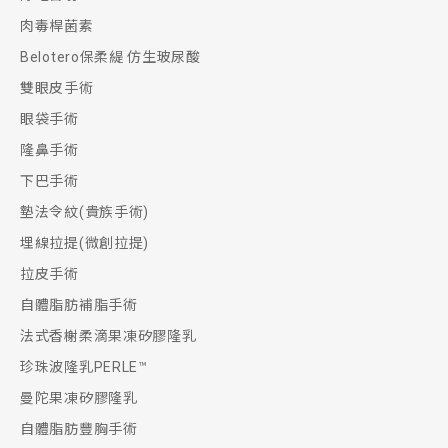
肉毒桿菌素
Belotero保柔緹 仿生玻尿酸
雙眼皮手術
眼袋手術
隆鼻手術
下巴手術
墊法令紋(貴族手術)
埋線拉提(微創拉提)
拉皮手術
自體脂肪補脂手術
法式香榭柔滴果凍矽膠隆乳
珍珠波隆乳PERLE™
曼陀果凍矽膠隆乳
自體脂肪豐胸手術