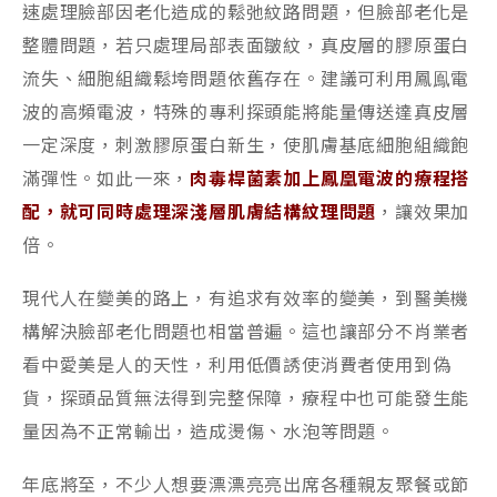
速處理臉部因老化造成的鬆弛紋路問題，但臉部老化是
整體問題，若只處理局部表面皺紋，真皮層的膠原蛋白
流失、細胞組織鬆垮問題依舊存在。建議可利用鳳鳯電
波的高頻電波，特殊的專利探頭能將能量傳送達真皮層
一定深度，刺激膠原蛋白新生，使肌膚基底細胞組織飽
滿彈性。如此一來，
肉毒桿菌素加上鳳凰電波的療程搭
配，就可同時處理深淺層肌膚結構紋理問題
，讓效果加
倍。
現代人在變美的路上，有追求有效率的變美，到醫美機
構解決臉部老化問題也相當普遍。這也讓部分不肖業者
看中愛美是人的天性，利用低價誘使消費者使用到偽
貨，探頭品質無法得到完整保障，療程中也可能發生能
量因為不正常輸出，造成燙傷、水泡等問題。
年底將至，不少人想要漂漂亮亮出席各種親友聚餐或節