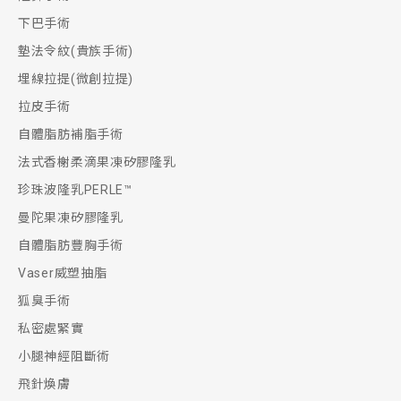
下巴手術
墊法令紋(貴族手術)
埋線拉提(微創拉提)
拉皮手術
自體脂肪補脂手術
法式香榭柔滴果凍矽膠隆乳
珍珠波隆乳PERLE™
曼陀果凍矽膠隆乳
自體脂肪豐胸手術
Vaser威塑抽脂
狐臭手術
私密處緊實
小腿神經阻斷術
飛針煥膚