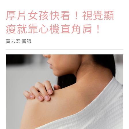
厚片女孩快看！視覺顯
瘦就靠心機直角肩！
黃志宏 醫師