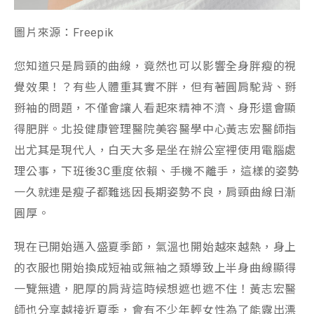
圖片來源：Freepik
您知道只是肩頸的曲線，竟然也可以影響全身胖瘦的視
覺效果！？有些人體重其實不胖，但有著圓肩駝背、掰
掰袖的問題，不僅會讓人看起來精神不濟、身形還會顯
得肥胖。北投健康管理醫院美容醫學中心黃志宏醫師指
出尤其是現代人，白天大多是坐在辦公室裡使用電腦處
理公事，下班後3C重度依賴、手機不離手，這樣的姿勢
一久就連是瘦子都難逃因長期姿勢不良，肩頸曲線日漸
圓厚。
現在已開始邁入盛夏季節，氣溫也開始越來越熱，身上
的衣服也開始換成短袖或無袖之類導致上半身曲線顯得
一覽無遺，肥厚的肩背這時候想遮也遮不住！黃志宏醫
師也分享越接近夏季，會有不少年輕女性為了能露出漂