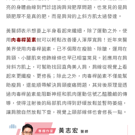
亮的身體曲線到門診諮詢肩背肥厚問題，也常見的是肩
頸肥厚不是真的肥，而是肩背的上斜方肌太過發達。
黃醫師表示想要上半身看起來纖細，除了運動之外，使
用
肉毒桿菌素
就可以輕鬆改善擾人渾厚寬肩！近年來醫
美界使用肉毒桿菌素，已不侷限在瘦臉、除皺，運用在
肩頸、小腿肌來修飾線條也早已相當常見。若應用在肩
背斜方肌上，可幫助找回直角美人肩，肩線從視覺上看
起來更纖瘦、更修長；除此之外，肉毒桿菌素不僅能幫
助瘦肩，還能順帶解決肩頸痠痛問題，其背後原理是透
過肉毒桿菌素能阻斷神經和肌肉運動信號乙醯膽鹼的傳
導，使得注射後的局部肌肉得到舒緩放鬆並暫時萎縮，
讓肩膀自然放鬆下垂，視覺上頸部線條也會修長一點。