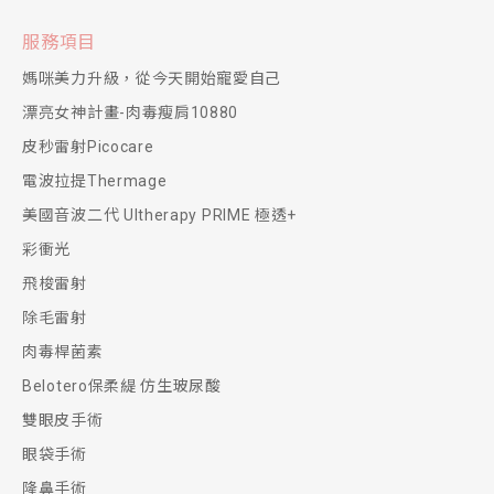
服務項目
媽咪美力升級，從今天開始寵愛自己
漂亮女神計畫-肉毒瘦肩10880
皮秒雷射Picocare
電波拉提Thermage
美國音波二代 Ultherapy PRIME 極透+
彩衝光
飛梭雷射
除毛雷射
肉毒桿菌素
Belotero保柔緹 仿生玻尿酸
雙眼皮手術
眼袋手術
隆鼻手術