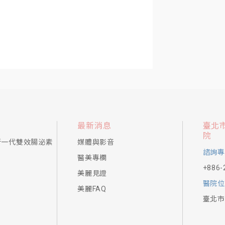
院內實景
最新消息
臺北
院
新一代雙效腸泌素
媒體與影音
諮詢專
醫美專欄
+886-
美麗見證
醫院位
美麗FAQ
臺北市