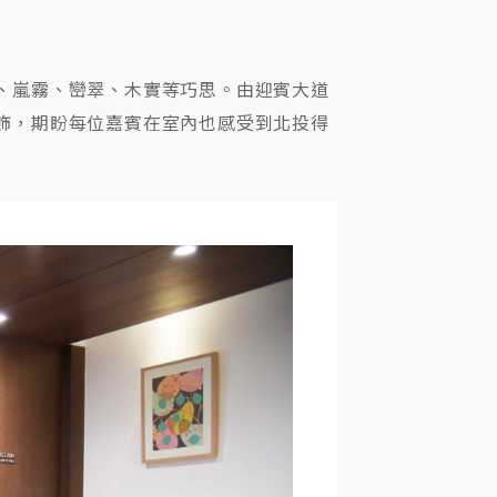
、嵐霧、巒翠、木實等巧思。由迎賓大道
飾，期盼每位嘉賓在室內也感受到北投得