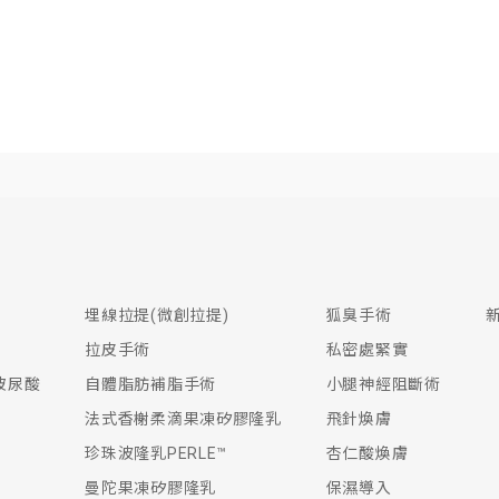
埋線拉提(微創拉提)
狐臭手術
拉皮手術
私密處緊實
生玻尿酸
自體脂肪補脂手術
小腿神經阻斷術
法式香榭柔滴果凍矽膠隆乳
飛針煥膚
珍珠波隆乳PERLE™
杏仁酸煥膚
曼陀果凍矽膠隆乳
保濕導入