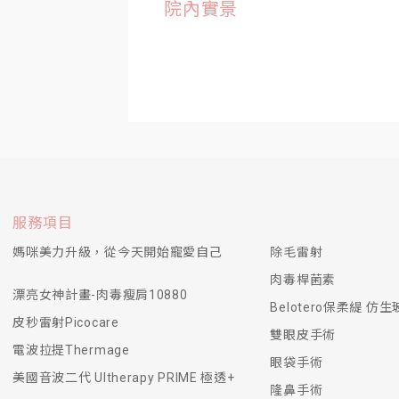
院內實景
服務項目
媽咪美力升級，從今天開始寵愛自己
除毛雷射
肉毒桿菌素
漂亮女神計畫-肉毒瘦肩10880
Belotero保柔緹 仿
皮秒雷射Picocare
雙眼皮手術
電波拉提Thermage
眼袋手術
美國音波二代 Ultherapy PRIME 極透+
隆鼻手術