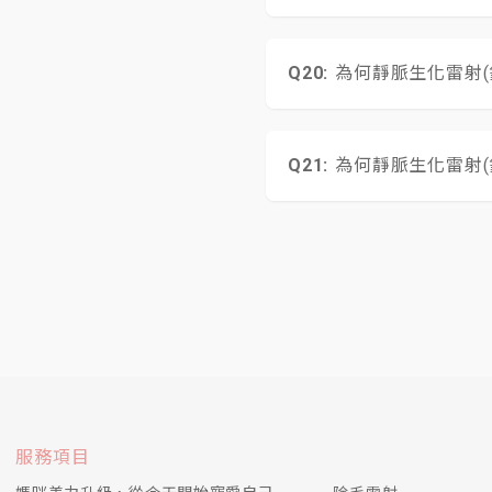
最經濟的有效療程為 1
建議在治療前或治療後喝一
飢餓 , 是可以吃一些食
為何靜脈生化雷射(
廁所，會比較麻煩。 )
現代的醫學美容科技 , 
桿菌 , 玻尿酸 , 果酸護
為何靜脈生化雷射(
進肚子裡的藥品 , 與塗
, 最有效的時代 , 
ILIB 雖然是侵入性的
了 ! 而 ILIB 確
瓦 ) 以下 , 而靜脈雷射
您想要抗老除皺 , 而身上
的生物刺激性雷射 ( bi
同時治療 , 有些很快見
Thermage FL
誰適合做超音波拉提
肉毒桿菌是什麼？
如何判斷適合割雙眼
果凍隆乳後為何一定
抽脂體重沒有減輕，
狐臭和多汗症如何區
飛針要幾次療程才可
雷射不同 ( biodest
可以創造並滿足人們更高
行標的性的治療 , 而
第四代的Thermag
皮膚有輕中度鬆弛的
肉毒桿菌素是高科技
一般來說縫雙眼皮比
我們是建議無論是哪
術後短時間，因組織
狐臭是因頂漿腺所引
每個人會因為年紀、皮
的效果哦 !
粒腺體、活化紅血球、激
激膠原蛋白，達到即時
和腿部線條在視覺上
有眼皮下垂、鬆弛，
神經興奮而引起過多
建議治療間隔約3～4
健康的人來治療 , 是
紫鑽探頭的優勢？
超音波拉提和傳統拉
肉毒桿菌可以維持多
雙眼皮手術後眼睛會
果凍隆乳多久後才會
抽脂安全嗎？
狐臭手術後會有代償
飛針效果能維持多久
中每一發的射頻能量
或是有法令紋、雙下
採用「交感神經切除
且越來越年輕喔 ! 所以
額頭和下顎線的皮膚厚度
Thermage®FL
Ulthera音波拉提
大多數人維持四~八
手術是針對皮膚組織做
一般三到六個月便能
抽脂的安全性與抽脂量
不會的，狐臭手術跟
雖然能深度刺激膠原
安全 , 就如同打點滴一
肌膚接收到的每一發能
面積，足足可減少治療時
探頭進行個人化治療，
後，皺紋也就會慢慢
復會經過發炎期，過7
並且在術前由整形科
併發症。
老化的過程，若要延長
服務項目
10%。
電波拉皮是什麼？
超音波拉提安全嗎？
肉毒桿菌為何可以減
割雙眼皮手術疤痕會
果凍隆乳後可以哺乳
抽脂一次是抽多少脂
狐臭手術哪個季節做
飛針術後該如何保養
電波是全方位震動、
果，並精準的控制。
做定期保養治療，幫