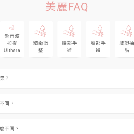
美麗FAQ
超音波
拉提
精緻微
臉部手
胸部手
威塑
Ulthera
整
術
術
脂
果？
以促進真皮層膠原蛋白與彈性纖維的再生，可以撫平細紋、縮小
不同？
斑、老人斑…等等，強力彩衝光可以均勻膚色，改善膚色暗沉。
改善黑眼圈：可以收縮表淺血管，改善臉部潮紅、血絲，並對黑
長的光線，選擇破壞不同的項目，如黑色素、血管、毛髮等，
痘疤：彩衝光治療後可以加速皮膚新陳代謝，促進痘疤及色素沉
不同的機器。彩衝光就像是溫合的綜合型雷射，它混和多種雷
對生長中的毛髮產生反應並進一步破壞毛囊，先「大面積破壞」
麼不同？
光(光波515～ 755nm），其能量分布均勻，減少熱傷害的