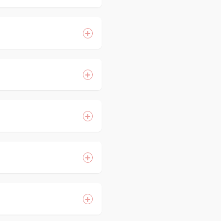
膠原蛋白增生；並可針
效果也容易產生所謂的
。因此同一種機器，在
一致性，採用所謂完美
問題差異性，來提供個
要的是完全沒有傷口，
如雀斑)，在進行1-2次
續治療。
團，使斑點黑色素被破
。本院使用之淨膚雷射
例如:雀斑、曬斑、咖啡
。藉由淨膚雷射的光熱
回復彈性進而縮小毛
人體質而會有所不同，
程建議。
搔癢狀況，此為表皮新