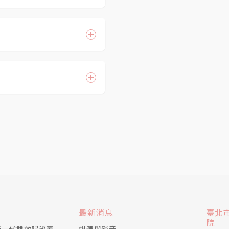
, 治療中有時身體會容易
治療中的60 分鐘內想上
( 電波緊膚術 ) ,肉毒
, 除此之外 , 還有許多吃
 , 最多元 , 最科技
, 應足以滿足人們的需求
是 100 m w ( 毫
治療方法 , 簡單的說 ,
極低能量的雷射 , 屬於正向
LIB的同時 , 所有症狀會
與醫療開刀或燒灼用的破壞性
的治療方法 , 這項技術
的原理 , 並非針對病兆進
方法 , 會達到事半功倍
全身性自我免疫能力與血液
全地立體加熱深層皮膚，刺
肌肉慢慢萎縮後，臉部
則適合眼皮比較泡腫或
；而多汗症則是因交感
復狀況因人而異，一般
健康年輕的樣子 ,所以
 技術能微調及優化療程
關，故治療腋下多汗要
覺心情愉悅 , 皮膚變好
穩定。舉例來說，我們
、頸部老化等問題者。
然不會有副作用 ,而且很
會微調發出的總能量，使
代黃金探頭增加了33%的
m三種，以不同深度的機器
，當療效漸漸消失以
小時最腫，因為傷口恢
制在4000cc以內，
並不會有代償性出汗的
停止增生細胞的流失與
CPT電波多5-
rmage®FLX鳳凰
以達到最佳的拉提效
照顧。
安全性很高的手術。
療後可以每1-2個月
最新消息
臺北
院