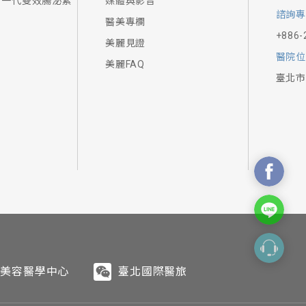
新一代雙效腸泌素
媒體與影音
頻（Monopolar
情況，讓醫師做準確判
會慢慢萎縮，相對的，
疤痕變肥厚、幫助消
對嬰兒造成影響。
仍需符合人體一定的比
樣術後照顧會比較輕
如三溫暖、烤箱、蒸氣
諮詢專
膠原蛋白再生，不用擔心
醫美專欄
、握把及拋棄式探頭組成。
是美國FDA唯一核可
太出來了。
保養品，2週內應避免
+886-
題，但是不能像超音波
美麗見證
顯的不同，而且是全世
能會有輕微的泛紅，暫
痘或粉刺，屬於正常現
當卻可能會造成嚴重的
醫院位
美麗FAQ
可縮短到半年到一年就
完全平躺。一般會在
約半年~一年便淡化看不
大範圍的抽脂視情況可
有些人有皮膚輕微脫屑
臺北市
溫場所，以免加速代謝。
水腫、疼痛等，以及其
如果眼袋不明顯，可用
，不易觸摸到，但若外
在1-3個月左右抽脂
緊，大約14-21
度比較淺，所以對於深
與北投健康管理醫院-
的改善效果。
繃，嚴重的莢膜攣縮甚
等光療因為具有熱能，
in、 Tobramycin)併
是皮膚保濕重要的成
要把多餘的皮膚拿掉一
，約1～3週逐漸消腫
不只一條，但這種先天
性的保養品更不易被皮
等問題。玻尿酸除了能
若想要更加豐滿，也可
層作用，以達到含水量
感，改善搔癢，恢復健
至本院，與醫師溝通您
緣會有一道粉紅色的痕
仍應視個人體質及生活
萎縮的速度因人而異，
用，並透過導入的探頭
，會與體內原有的透明
效果。
分，所以只要保養得
全面性的效果。
子，將這些小分子的保
美容醫學中心
臺北國際醫旅
，乳房的脂肪細胞便能
及術後保養等因素影
彎腰、低頭或提重物、
填補空間內填補過多脂
魚肌，對於腿型部分不
約3公分深度的組織、