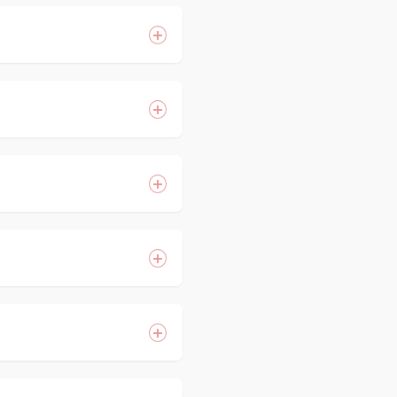
，同屬正常現象。
的疼痛度較傳統式的飛
降低表皮疼痛，但因為每
過度曝曬等，若有服用
意見。療程部分建議4
膜和冰敷可緩解不適，
。
後3~7天皮膚泛紅腫
重組，以達到我們想要