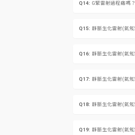
G緊雷射過程痛嗎
陰道上2/3沒有體痛
靜脈生化雷射(氦氖
一般約3次，每次間隔
靜脈雷射是恢復皮膚原
曬黑的皮膚是可以恢復原
靜脈生化雷射(氦氖
除或被淡化的 ! I
新醫療科技,是治本,
本儀器搭配之光纖針
不會傷害到血管。
靜脈生化雷射(氦氖
月經期間可以做此療
靜脈生化雷射(氦
靜脈雷射一個療程一般為 
次 , 後面的次數最好
靜脈生化雷射(氦氖