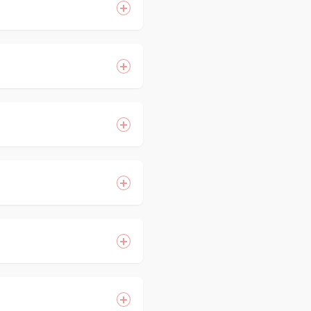
微微的溫熱感。
狀況而定。
 ! 如果是原本就白,
能,所以斑點是可以被清
種脢等細胞活化起來的最
到血管，此雷射光源亦
三到四次最好是每日治療一
 !