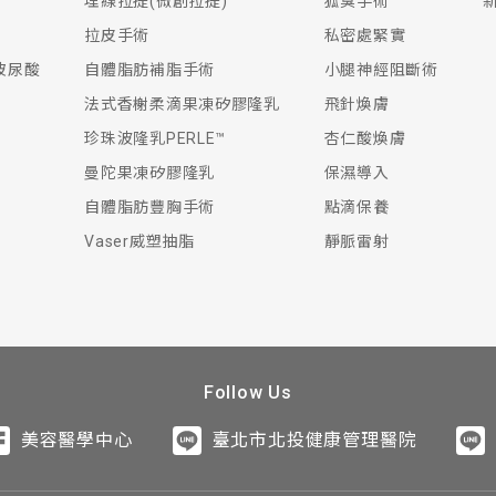
埋線拉提(微創拉提)
狐臭手術
lta Medical公司（原Thermage公司）所生產的單極無線射
拉皮是利用聚焦式超音波技術，並使用超音波顯像系統去觀察皮膚
使動態性皺紋的肌肉放鬆，而長時間下來肌肉沒有在運作，就
以上。一般在拆線後滿兩個禮拜時開始按摩。按摩的目是防止
面，與胸肌上面的乳腺組織並無接觸，故仍可正常哺乳而不會
脂的部位而定，且看部位的肥胖及脂肪含量程度，抽取的脂肪
為流汗較少， 可減少傷口感染和傷口較可保持乾燥清爽，這
過後請用冷水洗臉，1週內請避免用熱水洗臉，或至高溫場所
是聚焦式超音波，由內而外的方式，溫度大約65-70度可以刺激
拉皮手術
私密處緊實
cy）電 波拉皮機—熱世紀Thermacool。熱世紀電波拉皮由主機
療，再以非侵入的方式達到只有手術能夠拉提的深部筋膜層，
效果。
 請依照醫師指示按摩並定期回診，約三個月後疤痕幾乎看不
美的體態並兼顧醫療的安全與品質。
天使用保養品時，可能會有輕微刺痛感，建議使用溫和不刺激的
拉皮則是由外而內，溫度大約55-60度，改善肌膚老化的問
拉皮？
？
事項？
拆線呢？
得到嗎？
多久能上班呢？
疤痕呢？
生玻尿酸
自體脂肪補脂手術
小腿神經阻斷術
"電波拉皮"或類電波 拉皮儀器的操作過程及術後效果都有明
適應症的儀器！目前全世界未有任何嚴重不良的紀錄，治療後可
、酒精、去角質等刺激性產品。另外，少部分的人可能產生痘
的情況，而在溫度達到一定時，發揮破壞的效果，但是操作不
獲得FDA核准用於除皺及眼瞼治療的電波拉皮機。
微的觸痛也是很少見的，通常都是很溫和且短暫的。
法式香榭柔滴果凍矽膠隆乳
飛針煥膚
即可，但如果您是要求完美的人，想一直維持在最佳狀態，亦
下疤痕。
、配置心臟節律器及孕婦不建議執行此項治療。
擴散到其他非治療的部位，注射後4小時內不要擠壓、按摩、
拆線，此段時間內可以多補充營養，促進恢復。
-3公分不等，通常隱藏在腋下皺摺或是乳下緣，傷口照顧好
難免的，但都可在忍受範圍內，小部位的抽脂並不影響上班，
是需要很仔細的手術，因此通常手術時間需要2-3小時。
體質的人，做完療程後只要加強保濕及防曬就可以正常出門，
位有嚴重皮膚病或淋巴腺水腫之患者不建議執行此項治療。
的效果。術後一週內避免到蒸氣、 SPA、 三溫暖、烤箱等高
兩周即可做日常活動，4周後可做較劇烈的運動。
到皮屑脫光後，皮膚就會變得細緻光滑。
珍珠波隆乳PERLE™
杏仁酸煥膚
嗎？
？
術呢？
膜攣縮呢？
現呢？
恢復？
異？
敏反應之患者暫不執行治療。
曼陀果凍矽膠隆乳
保濕導入
時的時間安排治療。
作下，電波拉皮的副作用機率很低，可能出現的有皮膚泛紅、
孕、哺乳婦女不適合施打。
制，但會因老化的程度不同，所用的手術方式也會不一樣。但
來物質自然產生的保護作用，是薄膜狀的纖維組織，質地柔軟
有腫脹及瘀血的現象，多數人在術後會有失望的感覺，但一般
復原情形也有所不同，傷口主要癒合是腋下剝離開來的組織做貼
是破壞深度深，可以刺激到更深層的組織，一般的雷射穿刺深
自體脂肪豐胸手術
點滴保養
常者請事先告知醫師。
作用通常都是暫時的，一星期內會改善。 若有不適，請儘速
術，除非需要處理多餘的皮膚，才做眼袋外開手術，得到更好
液分泌，便可能導致莢膜增厚而攣縮，造成外觀畸型或乳房緊
的改善就會顯現出來。
胖紋、嚴重毛細孔粗大，飛針可以達到更多的治療效果，雷射
Vaser威塑抽脂
靜脈雷射
矽膠注射、隆鼻)的區域不宜 。
時間要多久？
會恢復呢？
再復發嗎？
入來加強肌膚保濕？
es類的抗生素(Neomycin、Kanamycin、Amikacin、Gentamic
。因此，術後的傷口照護和定時按摩保養是很重要的喔！
果會比飛針強烈。
玻尿酸、肉毒桿菌、人工真皮或膠原蛋白之患者應告知醫師。
透明質酸，是一種天然多醣體，存在於人體肌膚真皮層內，也
的結膜處打開，把脂肪拿出來；但若是因為皮膚比較鬆，必須
不同，初期乳房會像經期時的腫脹感，而抽脂部位會有些腫痛
經, 肌肉的復發機會是沒有的，除非是您的腓腸肌支配神經
礙保養品的吸收，再加上細胞膜是由雙層磷脂質所構成，水溶
年齡的增加而減少，造成肌膚乾燥缺水而老化，進而產生皺紋
袋外開手術，從睫毛下緣打開。
約3個月開始進入穩定存活期，此時可選擇穿戴合適的胸罩，
就是說如果確實截斷了支配神經, 肌肉的復發機會是沒有的。
音波導入透過，來增加保濕成份的穿透力，使其更深入肌膚內
位？
？疤痕明顯嗎？
杯會隨時間縮小嗎？
果不如預期怎麼辦？
理是？
鎖住大量水分子，對組織具有保濕潤滑作用。
術。
乾燥、脫皮、脫屑現象，修復肌膚乾燥受損問題、預防肌膚敏
小時。
對身體不同部位的特殊需求，被運用的方向也不同，建議您先
裡面所以看不到疤痕，不需要拆線；眼袋外開術後在眼睫毛下
施打技術和設備日益精進，使脂肪存活率提高至8成左右，但
終目的是將支配腓腸肌的神經截斷，使腓腸肌萎縮，而腓腸肌
過每秒鐘一百萬次的高速震動，達到對肌膚即身體產生按摩作
Follow Us
充劑，是透明質酸經過純化的產物，以注射方式填充在體內後
經由本院專科醫師評估及建議後進行治療，以達到讓您滿意的
淡化。
～6個月存活下來的脂肪，表示已有新生血管輸送血液供給養
是跳舞人員，其速度會較慢，建議可搭配肉少量毒桿菌素達到
震盪的原理，溫熱表面肌膚、並把保養成分震碎成更微小的分
起，進而將皺紋撫平。
？
久才會恢復呢？
化嗎？會有乳癌嗎？
目魚肌會不會更肥大？
麼效果呢？
美容醫學中心
臺北市北投健康管理醫院
保持正常，不熬夜，不減肥，不做蒸氣浴、泡溫泉、三溫暖等
，使肌膚能夠徹底吸收保養品，提高保養功效！
被廣泛運用於：
線了。
分！
內被吸收及維持的時間，主要受到個人體質、年齡、生活習慣
3天。因為眼周的組織很脆弱、皮膚比較薄容易出血，盡量勿
肪的存活率，而脂肪的存活率又與脂肪的注射量有關，因為若
成長，不像腓腸肌拼命往左右兩邊擴張，所以變的稍壯的比目
使用約10分鐘後皮膚深處就產生溫熱的感覺，距離皮膚表面