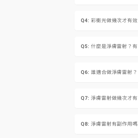
行「單點擊破、精準
後，各種病灶會各取
過去脈衝光會有突然
對色素斑、血管擴張
『斑馬紋』；反之彩
醫師選擇的能量及波
彩衝光做幾次才有效
方形脈衝技術，再加
人專屬的光療參數(包
彩衝光需連續3-6次，
也不需要復原時間，
的治療後就可以看到一
什麼是淨膚雷射？有
淨膚雷射在坊間又稱
壞過後，在肌膚上形
誰適合做淨膚雷射？
為銣雅鉻雷射，雷射波長
牛奶斑等等；1064
各年齡層皆適合，尤
原理，同時可刺激真
孔。
淨膚雷射做幾次才有
1. 青少年:油脂分泌
2. 粉領上班族:長期
淺層斑需治療1~3次
3. 熟女貴婦:膚色不
4. 酷哥辣妹:刺青移除
淨膚雷射有副作用嗎
每次淨膚雷射治療間隔
5. 深層斑、淺層斑
建議您可先至本院，
淨膚雷射的全臉保養療