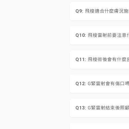
生的正常反應，治療
飛梭適合什麼膚況施
魔顏飛梭雷射適合痘
梭大幅降低，不過，為
飛梭雷射前要注意
個人對疼痛的忍受度
魔顏飛梭雷射術前2週
藥物或有光敏感者、
飛梭術後會有什麼
～6次，每次應間隔4
魔顏飛梭雷射治療後
約10~15分鐘後會
G緊雷射會有傷口
術後1~3天皮膚感到
不會，這屬於無傷口
脹，傷口逐漸變成痂皮
的緊實效果
G緊雷射結束後照
雷射術後當天臉上其
三天暫時不要有性行