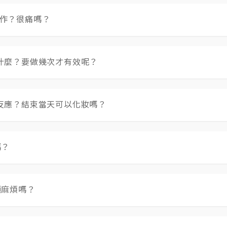
後少部份人有些部位可能會長出些許痘痘，此為皮膚修護過程
作？很痛嗎？
疤凹洞、毛孔粗大、肌膚暗沉、細紋、出油性肌膚等；治療時
了讓療程更為舒適，於施打前20～30分鐘仍會塗上麻藥，
什麼？要做幾次才有效呢？
不同，所以不適感因人而異。
勿進行煥膚課程(如去角質、磨皮)、使用A酸或A醇類產品、
懷孕婦女、糖尿病、蟹足腫、皮膚過敏等請務必徵詢專業醫師
反應？結束當天可以化妝嗎？
週，會因個人膚況而安排專屬的美麗課程。
，會感到像日曬後的輕微紅腫脹熱、刺痛感，立即使用舒緩面
逐漸改善，但如果返家後，仍覺得紅熱感，可繼續採間歇性冰敷
嗎？
緊繃或脫皮皆屬正常，請多補充醫療級保濕產品與加強防曬，術
性雷射療程，主要透過組織凝結熱效應來刺激膠原蛋白新生和
，約1~2週自行脫落，切勿搔抓。
顧麻煩嗎？
實有許多微小傷口，建議當天勿化妝。
為、一週不要泡湯、泡澡，穿透氣棉質內衣褲就可以囉。