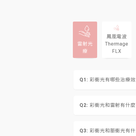
鳳凰電波
雷射光
Thermage
療
FLX
彩衝光有哪些治療效
1. 除皺：彩衝光可
象。
彩衝光和雷射有什麼
2. 除斑：曬斑、雀
3. 消除血管病變及
傳統的雷射為單一波
4. 改善色素沉澱及
血管瘤等，需要選用
5. 除毛：透過光療
彩衝光和脈衝光有什
長、高能量的彩衝式閃