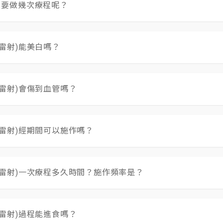
？要做幾次療程呢？
感覺神經且彈性很大，因此施作療程是不會痛哦！只會感受到
雷射)能美白嗎？
3~4週，治療次數須由醫師評估，視個人老化鬆弛及欲改善
本的顏色,皮膚原本就黑的,只能恢復原本的那個黑,是無法變白的
本的白的 ! ILIB 可以清除體內毒素,恢復細胞自我修復功
雷射)會傷到血管嗎？
LIB 是促進全身性自我免疫能力與血液粒腺體、紅血球、激活多
而非治標!它對於找回身體原本的健康與活力,是具有明顯效果的!
為衛生署登記許可之醫療器材，此光纖針為纖維軟線不會傷害
雷射)經期間可以施作嗎？
法。
氖雷射)一次療程多久時間？施作頻率是？
10 次到 15 次 , 每次時間一般為 60 分鐘 , 剛開始的
是每一日或兩日或最多不超過三日必須治療一次 , 否則效果會遞減
雷射)過程能進食嗎？