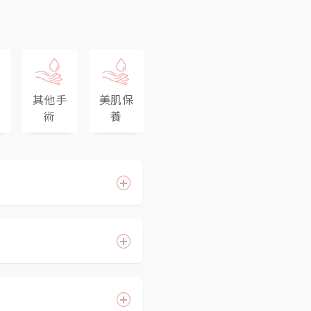
抽
其他手
美肌保
術
養
毛細孔、改善鬆弛現
眼圈也有治療效果。
因此要除不一樣的斑、
澱的快速淡化。
射的光束，是一種多波
性能除毛，再進一步進
機率，強調打入皮膚