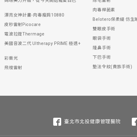
媽咪美力升級，從今天開始寵愛自己
除毛雷射
正宗電波拉皮指的是美國So
Ulthera超音波
肉毒桿菌素注射，可
不會，1個月會好7成
因義乳是放在胸肌下
專業的醫生需依照抽
在天氣清涼的季節，因
術後4小時內勿碰水，
Ulthera音波拉提
肉毒桿菌素
Radiofrequen
斷，選擇最佳位置做治
就會達到皺紋淡化的
腫，讓眼形儘快自然。
例，會幫您雕塑最完
鬆。
SPA等，術後1～2
漂亮女神計畫-肉毒瘦肩10880
皮膚會受傷。傳統電波
需要多久打一次電波
超音波拉提注意事項
肉毒桿菌施打後注意
雙眼皮手術後多久能
果凍隆乳後的傷口看
抽脂聽說很痛，術後
狐臭手術要多久？
飛針治療後會不會有
Belotero保柔緹 仿
由於與其他廠商生產的
認證「Lift」拉提
使用含有美白、酸類
顯像系統去觀察皮膚
皮秒雷射Picocare
界第一台於2002年
時出現輕微水腫或輕
象。
雙眼皮手術
一般而言兩年打一次
灼傷或是起水泡而留
1. 罹患有心臟疾病
為了避免肉毒桿菌素
術後約5-7天才可以
內視鏡隆乳的刀口約2
術後的酸痛腫脹感是
做頂漿腺(狐臭)手術
只要本身不是蟹足腫
電波拉提Thermage
做一次。
2. 音波拉皮治療部
3~7天逐漸看到除皺
出來。
休息兩三天，一般術後
與冒粉刺的情形。等
眼袋手術
電波會有什麼副作用
誰不適合打肉毒桿菌
什麼年紀適合眼袋手
果凍隆乳為何會有莢
抽脂效果多久可以顯
狐臭手術要多久時間
飛針跟其他光療的差
美國音波二代 Ultherapy PRIME 極透+
3. 皮膚有發炎或過
隆鼻手術
4. 請準備至少兩小
在經驗豐富的醫師操
重症肌無力患者、懷
眼袋手術沒有年齡限
「莢膜」為人體對外
抽脂部位在初期難免會
會因個人體質差異，而
飛針治療的最大優點
下巴手術
彩衝光
5. 免疫系統功能異
他非預期的副作用。副
結膜內開的方式做手
來物質持續刺激組織
部位已較穩定，外型
天。
度痘疤、妊娠紋、肥
墊法令紋(貴族手術)
飛梭雷射
6. 有人工填充物(如
玻尿酸是什麼？
眼袋手術從哪裡開？
自體脂肪隆乳後多久
小腿神經阻斷後，會
為什麼要用超音波導
美容醫學中心聯絡。
不可與Aminoglycosid
至必須透過手術摘除
皮膚治療後緊緻的效
7. 若近一個月注射
用。
玻尿酸又稱糖醛酸及
眼袋內開可以從眼內
恢復期視個人恢復情況
如果確實阻斷了支配神
皮膚質層多會層層阻
分，它的含量會因為
部份的人，就得做眼
緩解，補脂後的脂肪
的變異是很少見的，也
膚吸收，因此藉由超
玻尿酸可以打哪些部
眼袋手術後要拆線嗎
自體脂肪隆乳後，罩
小腿神經阻斷後，效
超音波保濕導入的原
保持皮膚彈性，還能
再次進行自體脂肪手
大大提升，改善皮膚
手術時間大約1~2個
康。
目前玻尿酸填充劑針
眼袋內開傷口在眼睛
目前自體脂肪手術因
小腿神經阻斷術，最
超音波導入儀就是透
注射使用的玻尿酸填
所期望達到的效果，
跡，約一~兩個月後會
作息保養而異，術後3
如您是運動人員或者
接觸皮膚，藉著高速
質酸結合，使皮膚隆
玻尿酸多久會被吸收
眼袋的傷口和瘀青多
自體脂肪隆乳後會鈣
小腿神經阻斷後，比
超音波保濕導入有什
臺北市北投健康管理醫院
宜，如生活作息盡量
養精華帶到肌膚深層
目前玻尿酸填充劑較
術後5~7天就可以拆
存活成為身體的一部
玻尿酸填充劑在人體
外開傷口恢復大概2~
脂肪的鈣化決定於脂
比目魚肌是前後方向
加快肌膚代謝：超音波