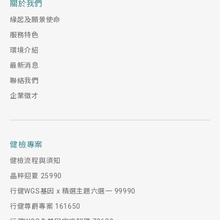
關於我們
緣起及願景使命
服務特色
環境介紹
最新消息
聯絡我們
高解析度超音波
消化道內視鏡
企業徵才
CT極速低劑量電腦斷層
利用聲波在人體介質傳遞時，遇到不同組織而產
特別引進國際知名無痛腸胃鏡品牌「OLYMPUS」
電腦斷層造影檢查，是目前最快速、直接、準確
生反射訊號，經高速電腦運算後產生影像。具有
新上市機種CV-1500，擁有先進內視鏡技術並搭
且有效的檢查診斷工具。原理在於X光穿透人體而
健檢專案
非侵入性、即時性且便利又迅速的優點，能清楚
載AI智能軟體，智慧對焦鎖定異常病灶，輔助醫
獲得影像資料，經高階電腦運算後，使其各器官
偵測及定位軟組織腫瘤和鈣化，以作為疾病診斷
師大腸鏡檢查時分析影像並即時標註瘜肉位置，
健檢流程與須知
組織數據以2D切面和3D立體方式呈現影像。對於
和追蹤之用。
尤其可協助辨別容易被忽略或形狀較微小、扁平
晶粹迎夏 25990
全身器官如：頭部、肺部、心臟、腹部與脊椎等
類型的瘜肉及降低誤判機率。檢查過程採用二氧
行健WGS基因 x 精選主題六選一 99990
之解剖構造，可一層層來檢視讓各器官組織的病
化碳充氣系統，大幅減少腸道檢後不適（如：腹
行健尊爵專案 161650
灶清楚呈現，進一步確認疾病型態或腫瘤之位
脹、腹痛等）。