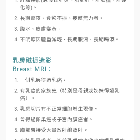
肝臟疾病(急慢性肝炎、脂肪肝、肝腫瘤、肝硬
化等)。
長期熬夜、食慾不振、疲憊無力者。
腹水、皮膚變黃。
不明原因體重減輕、長期腹瀉、長期喝酒。
乳房磁振造影
Breast MRI：
一側乳房得過乳癌。
有乳癌的家族史（特別是母親或姊妹得過乳
癌）。
乳房切片有不正常細胞增生現像。
曾得過卵巢癌或子宮內膜癌者。
胸部曾接受大量放射線照射。