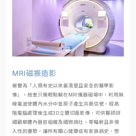
CT極速低劑量電腦斷層
高解析度超音波
消化道內視鏡
MRI磁振造影
被譽為「人類有史以來最清楚且安全的醫學影
像」，檢查只需輕鬆躺在MRI儀器磁場中，利用無
線電波使體內水分中氫原子產生共振信號，經高
階電腦處理後生成3D立體切面影像，可供醫師詳
細觀察體內器官組織及細微病灶。零輻射且非侵
入性的優勢，讓所有關心健康或有家族病史、想