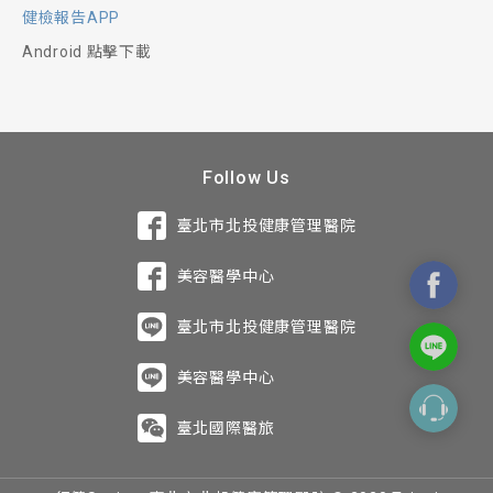
Coronary artery calcium score
健檢報告APP
腎功能異常者。
(CCS)：
Android 點擊下載
腹主動脈粥狀硬化或腹主動脈動脈瘤追蹤。
具心血管疾病危險因子（糖尿病、高血壓、高
關心自我身體健康者。
血脂、抽菸、肥胖、壓力大）。
無痛麻醉檢查前需由麻醉科、腸
冠狀動脈擴張術後追蹤、不明原因胸痛、胸悶
等。
胃科醫師評估後進行，但若您有
頸部超音波
Follow Us
Carotid Duplex Ultrasound：
以下高風險情況，不建議施行麻
臺北市北投健康管理醫院
心臟冠狀動脈血管攝影
醉：
經常性熬夜、工作壓力大或不明原因頭痛者。
Coronary artery CT angiography：
美容醫學中心
中風高危險群(如：高血壓、糖尿病、高血脂
年齡大於75歲以上者。
症、抽煙、超過標準體重者)。
冠狀動脈疾病高危險群：高血壓、糖尿病、高
曾對麻醉藥品過敏者。
臺北市北投健康管理醫院
血脂、長期抽煙者、高壓力工作族群。
檢查結果，醫師評估建議追蹤者(頸動脈狹窄
重度慢性肺疾或處於急性發作者。
者)。
嗜吃重口味、高脂肪、高膽固醇食物、酗酒、
美容醫學中心
六個月內曾罹患腦心血管疾病者，如心肌梗
有心血管疾病家族史。
經常性上肢及手指麻木或燒灼感，以及甲狀腺
塞、心臟衰竭、嚴重心律不整、中風者。
臺北國際醫旅
疾病者。
有胸悶胸痛病史、家族中有罹患冠狀動脈心臟
有其他系統疾病，經麻醉科、腸胃科醫師評估
病者。
關心自我及家人健康者。
後不適宜接受麻醉者。