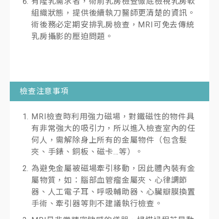
有隆乳需求者，術前乳房檢查徹底檢視乳房軟
組織狀態，提供後續執刀醫師更清楚的資訊。
術後務必定期安排乳房檢查，MRI可免去傳統
乳房攝影的壓迫問題。
檢查注意事項
MRI檢查時利用強力磁場，對鐵磁性的物件具
有非常強大的吸引力，所以進入檢查室內的任
何人，需解除身上所有的金屬物件（包含髮
夾、手錶、銅板、磁卡…等）。
為避免金屬被磁場牽引移動，因此體內裝有金
屬物質，如：腦部血管瘤金屬夾、心律調節
器、人工電子耳、呼吸輔助器、心臟瓣膜換置
手術、牽引器等則不建議執行檢查。