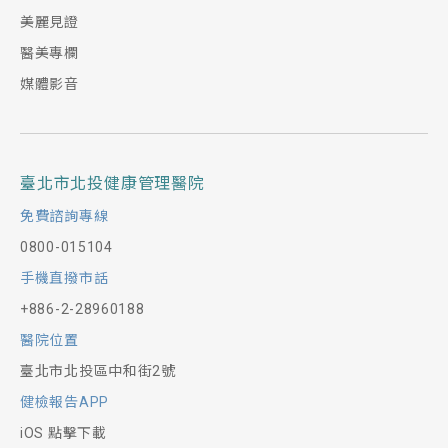
美麗見證
男性：疑似有攝護腺及儲精囊疾病者、攝護腺
醫美專欄
病變或癌追蹤。
媒體影音
腹部超音波
低劑量肺部電腦斷層
Abdomen Ultrasound：
Low-dose chest CT：
臺北市北投健康管理醫院
上腹腔病史者（如脂肪肝、腫瘤、結石、脾肥
有肺癌家族史。
大…等）。
免費諮詢專線
長期抽煙或長期曝露油煙及粉塵(石綿)工作
不明原因腹痛及經常腹痛者。
長期外食、不良飲食習慣者。
0800-015104
者。
肝癌篩檢（慢性B型/C型肝炎帶原者、肝癌家
手機直撥市話
經常有胃痛、消化不良或排便不順情形者。
長期咳嗽或X光檢查異常者。
族史、肝硬化、長期大量飲酒者、不明原因肝
+886-2-28960188
壓力大、生活作息不正常者。
肋能異常者）
慢性肺部疾病(肺氣腫，肺部纖維化病變等)。
醫院位置
曾有胃部潰瘍、發炎者。
黃疸及肝炎。
有肺結核病史者。
臺北市北投區中和街2號
曾有瘜肉病史、家族中有腸胃道相關癌症病史
疑似「脂肪肝」高危險群者（如長期大量飲
健檢報告APP
者。
酒、高三酸甘油脂血症、肥胖症、營養過剩、
冠狀動脈鈣化指數分析
iOS 點擊下載
糖尿病、長期服用藥物）。