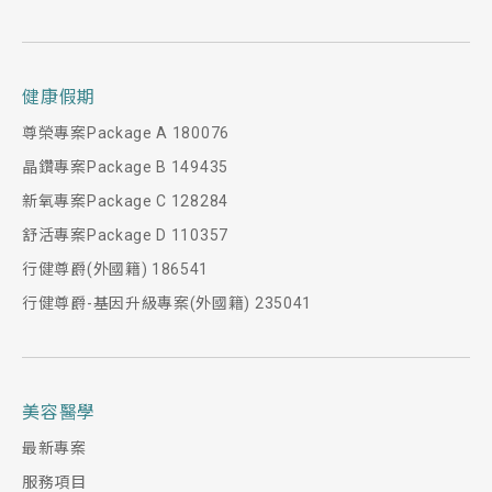
新氧專案98680
晶鑽專案114950
乳房超音波
健康假期
尊榮專案138520
BreastUltrasound：
尊榮專案Package A 180076
有乳房病史者。
晶鑽專案Package B 149435
有乳癌家族病史（特別是母親或姊妹得過乳
新氧專案Package C 128284
癌）。
舒活專案Package D 110357
乳房切片有不正常細胞增生現象。
行健尊爵(外國籍) 186541
行健尊爵-基因升級專案(外國籍) 235041
骨盆腔超音波
Pelvic Ultrasound：
骨盆腔病史者(如子宮肌瘤、卵巢囊腫或腫
美容醫學
瘤)。
最新專案
不明原因腹痛及經常下腹痛者。
服務項目
女性：不孕症、女性婦癌篩檢。