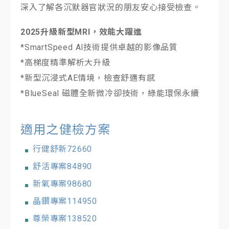
深入了解各沉默器官狀況的朋友安心接受檢查。
2025升級新型MRI，效能大躍進
*SmartSpeed Al技術提供卓越的影像品質
*高梯度精準解析大升級
*新型沉浸式AE情境，檢查舒適有感
*BlueSeal 磁體全新微冷卻技術，綠能環保永續
適用之健檢方案
行健舒新72660
舒活專案84890
新氧專案98680
晶鑽專案114950
尊榮專案138520