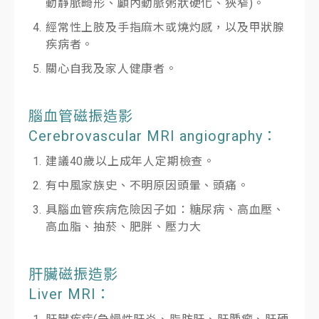
動靜脈畸形、顱內動脈粥狀硬化、狹窄)。
經常性上肢及手指麻木或燒灼感，以及甲狀腺
疾病者。
關心自我及家人健康者。
腦血管磁振造影
Cerebrovascular MRI angiography：
建議40歲以上成年人定期檢查。
有中風家族史、不明原因頭暈、頭痛。
具腦血管疾病危險因子如：糖尿病、高血壓、
高血脂、抽菸、肥胖、壓力大
肝臟磁振造影
Liver MRI：