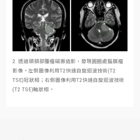
2. 透過頭頸部腫瘤磁振造影，發現圓圈處腦膜瘤
影像。左側圖像利用T2快速自旋迴波技術(T2
TSE)冠狀相；右側圖像利用T2快速自旋迴波技術
(T2 TSE)軸狀相。