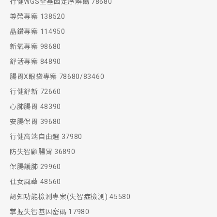
行健WGS全基因定序解碼 78680
置、大小與侵犯周圍組織等重要訊息。
尊榮專案 138520
軟式內視鏡的發展，使得內視鏡可安全地分別由
晶鑽專案 114950
Spectral CT 全新升級
口腔及肛門進入人體，以觀察體內狀況，部份內
新氧專案 98680
*光譜斷層掃瞄 彩色顯影腫瘤定性
視鏡同時具備治療功能。例如消化道內視鏡，可
舒活專案 84890
*雙層偵檢技術 處理效率升級
做快速且精細的檢查，並在發現病灶時同步進行
腸胃X眼袋專案 78680/83460
*AI輔助判別心肺異常 效率提升
切片。
行健舒新 72660
*獨家心臟假影晃動校正 清晰診斷
無痛消化道內視鏡檢查(胃鏡或大腸鏡)在執行前，
心肺腸胃 48390
需由麻醉科及腸胃科醫師評估風險，再施以靜脈
安腸保胃 39680
適用之健檢方案
注射止痛鎮靜藥物，可輔助檢查順利完成外，更
行健高端自由選 37980
舒活專案84890
使您免除不適與恐懼，讓您在身心放鬆的睡眠狀
防失智顧腸胃 36890
態下，檢視消化道內是否有發炎、潰瘍、瘜肉、
新氧專案98680
保腸護肺 29960
腫瘤，以便進一步處置或治療。
晶鑽專案114950
仕女風華 48560
尊榮專案138520
認知功能檢測專案(失智症檢測) 45580
適用之健檢方案
掌握失智基因密碼 17980