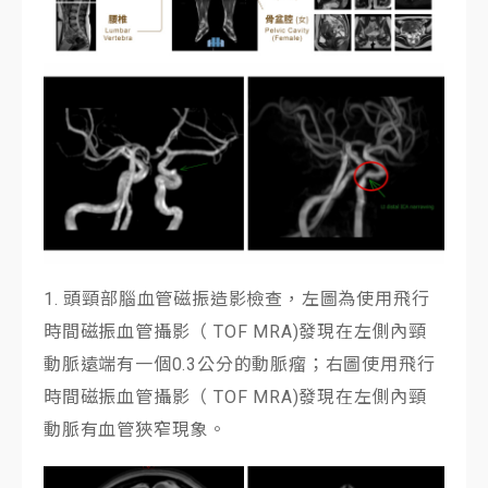
1. 頭頸部腦血管磁振造影檢查，左圖為使用飛行
時間磁振血管攝影（ TOF MRA)發現在左側內頸
動脈遠端有一個0.3公分的動脈瘤；右圖使用飛行
時間磁振血管攝影（ TOF MRA)發現在左側內頸
動脈有血管狹窄現象。