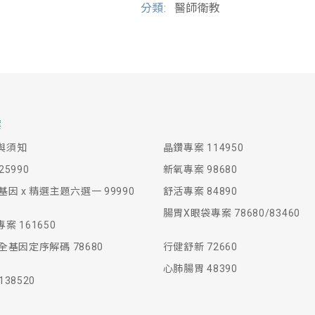
分類:
醫師衛教
案
與須知
晶鑽專案 114950
5990
新氧專案 98680
基因 x 精選主題六選一 99990
舒活專案 84890
腸胃X眼袋專案 78680/83460
案 161650
全基因定序解碼 78680
行健舒新 72660
心肺腸胃 48390
38520