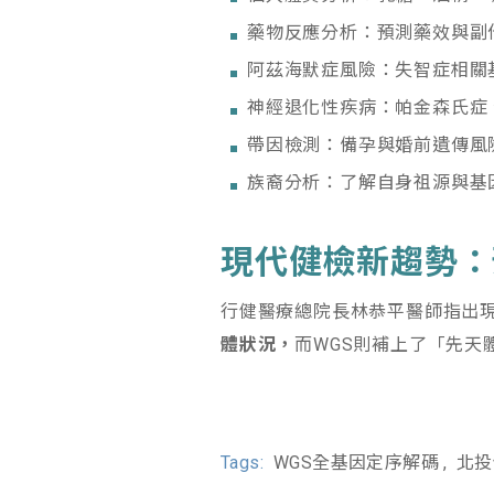
藥物反應分析：預測藥效與副
阿茲海默症風險：失智症相關
神經退化性疾病：帕金森氏症
帶因檢測：備孕與婚前遺傳風
族裔分析：了解自身祖源與基
現代健檢新趨勢：
行健醫療總院長林恭平醫師指出
體狀況
，
而WGS則補上了「先天體
Tags:
WGS全基因定序解碼
北投