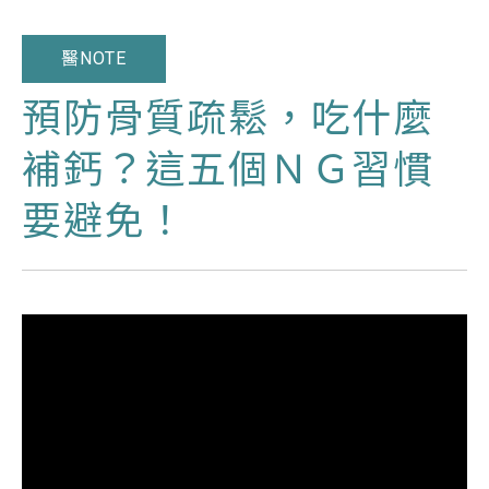
醫NOTE
預防骨質疏鬆，吃什麼
補鈣？這五個ＮＧ習慣
要避免！