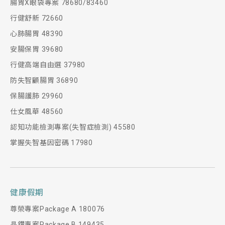
腸胃X眼袋專案 78680/83460
行健舒新 72660
心肺腸胃 48390
安腸保胃 39680
行健高端自由選 37980
防失智顧腸胃 36890
保腸護肺 29960
仕女風華 48560
認知功能檢測專案(失智症檢測) 45580
掌握失智基因密碼 17980
健康假期
尊榮專案Package A 180076
晶鑽專案Package B 149435