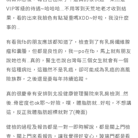
VIP等級的待遇~哈哈哈….不用等到天荒地老才收到結
果，看的出來我臉色有點凝重嗎XDD~好啦，我沒什麼
事的…
有看我fb的朋友應該都知道了，檢查到了有乳房纖維腺
瘤和囊腫，但都是良性的，我一po在fb，馬上就有朋友
說她也有…真的，醫生也說台灣每三個女生就會有一個
有這種病灶，這雖然不是乳癌，卻可能成為乳癌的高風
險族群，之後還是要每年持續追蹤。
真的很慶幸有安排到北投健康管理醫院來乳房檢測…然
後..骨密度也ok耶～好險，噗，體脂肪就…好啦，不想講
這，反正我體脂肪超標就對了(掩面)
健檢的過程及報告都是一對一即時解說，都是關上門檢
查、關上門來看報告，讓我覺得好安心，玻璃門都是看