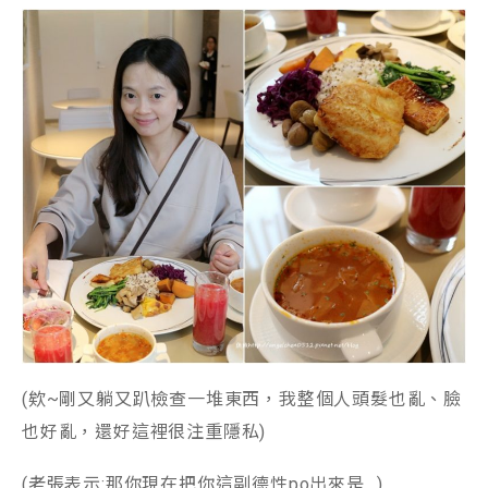
(欸~剛又躺又趴檢查一堆東西，我整個人頭髮也亂、臉
也好亂，還好這裡很注重隱私)
(老張表示:那你現在把你這副德性po出來是…)