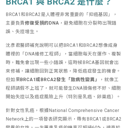
BRCA1
與
BRCA2
是什麼？
BRCA1和BRCA2是人體裡非常重要的「抑癌基因」，
主要負責
修復受損的
DNA
，避免細胞在分裂時出現錯
誤、失控增生。
沈彥君醫師補充說明可以把BRCA1和BRCA2想像成身
體裡的「DNA維修工程師」，當細胞每天在運作、複製
時，難免會出現一些小錯誤，這時候BRCA基因就會出
來修補，讓細胞回到正常狀態，降低癌症發生的機會。
但如果
BRCA1
或
BRCA2
發生「致病性變異」
，就像工
程師請假不上班了，就可能發生DNA損傷修不好、細胞
開始失控以及癌症風險上升（特別是乳癌、卵巢癌）。
針對女性乳癌，根據National Comprehensive Cancer
Network上的一項發表研究顯示，帶有BRCA1或BRCA2
變異的女性，一生罹患乳癌的機率可超過60%，遠高於