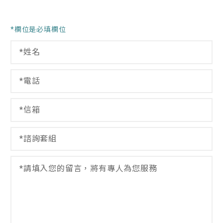
諮
*欄位是必填欄位
詢
姓
套
名
組
*
電
*
話
留
*
言
信
箱
*
諮
詢
套
留
組
言
*
*