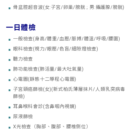
骨盆腔超音波(女:子宮/卵巢/膀胱 ; 男:攝護腺/膀胱)
一日體檢
一般檢查(身高/體重/血壓/脈搏/體溫/呼吸/腰圍)
眼科檢查(視力/眼壓/色盲/細隙燈檢查)
聽力檢查
肺功能檢查(肺活量/最大吐氣量)
心電圖(靜態十二導程心電圖)
子宮頸癌篩檢(女)(新式柏氏薄層抹片/人類乳突病毒
篩檢)
耳鼻喉科會診(含鼻咽內視鏡)
尿液篩檢
X光檢查（胸部、腹部、腰椎側位）